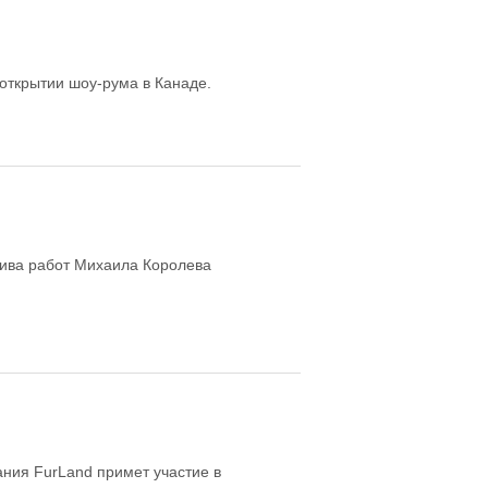
открытии шоу-рума в Канаде.
ива работ Михаила Королева
ния FurLand примет участие в