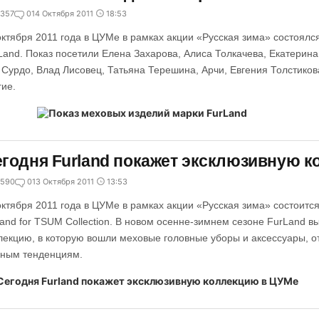
357
0
14 Октября 2011
18:53
октября 2011 года в ЦУМе в рамках акции «Русская зима» состоялс
Land. Показ посетили Елена Захарова, Алиса Толкачева, Екатерин
 Сурдо, Влад Лисовец, Татьяна Терешина, Арчи, Евгения Толстико
гие.
годня Furland покажет эксклюзивную 
590
0
13 Октября 2011
13:53
октября 2011 года в ЦУМе в рамках акции «Русская зима» состоитс
land for TSUM Collection. В новом осенне-зимнем сезоне FurLand 
лекцию, в которую вошли меховые головные уборы и аксессуары,
ным тенденциям.