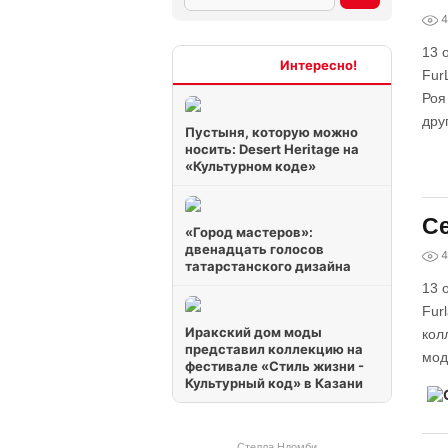
4
13 
Интересно
Fur
Роя
дру
Пустыня, которую можно
носить: Desert Heritage на
«Культурном коде»
Се
«Город мастеров»:
двенадцать голосов
4
татарстанского дизайна
13 
Fur
Иракский дом моды
кол
представил коллекцию на
мод
фестивале «Стиль жизни -
Культурный код» в Казани
Стелла Ндомби