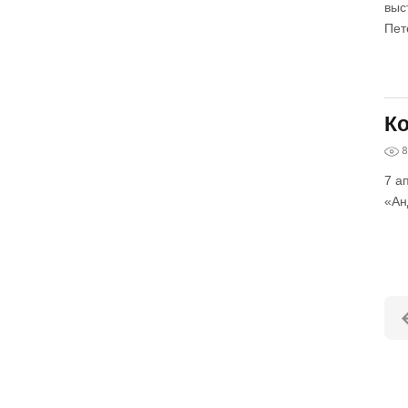
выс
Пет
Ко
8
7 а
«Ан