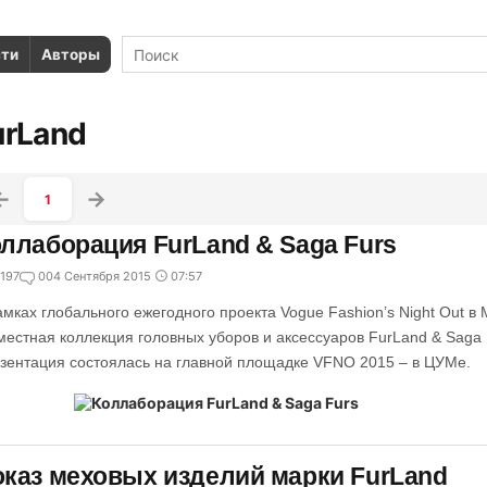
сти
Авторы
urLand
1
ллаборация FurLand & Saga Furs
197
0
04 Сентября 2015
07:57
амках глобального ежегодного проекта Vogue Fashion’s Night Out в
местная коллекция головных уборов и аксессуаров FurLand & Saga 
зентация состоялась на главной площадке VFNO 2015 – в ЦУМе.
каз меховых изделий марки FurLand