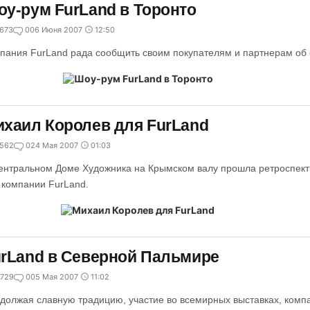
у-рум FurLand в Торонто
673
0
06 Июня 2007
12:50
пания FurLand рада сообщить своим покупателям и партнерам об 
хаил Королев для FurLand
562
0
24 Мая 2007
01:03
ентральном Доме Художника на Крымском валу прошла ретроспект
 компании FurLand.
rLand в Северной Пальмире
729
0
05 Мая 2007
11:02
должая славную традицию, участие во всемирных выставках, компа