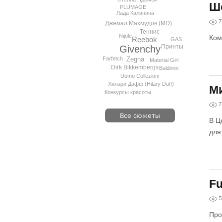
Шо
PLUMAGE
Лада Калинина
7
Джемал Махмудов (MD)
Теннис
Nijole
Ком
Reebok
GAS
Принты
Givenchy
Zegna
Farfetch
Material Girl
Dirk Bikkembergs
Baldinini
Uomo Collezioni
Хилари Дафф (Hilary Duff)
Ми
Конкурсы красоты
7
Все сюжеты
В Ц
для
Fu
5
Про