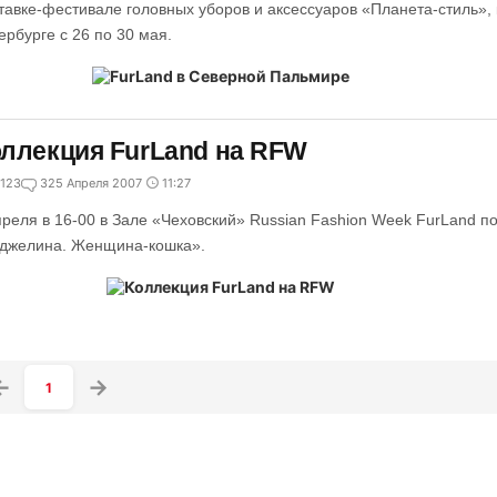
тавке-фестивале головных уборов и аксессуаров «Планета-стиль», 
ербурге с 26 по 30 мая.
ллекция FurLand на RFW
123
3
25 Апреля 2007
11:27
преля в 16-00 в Зале «Чеховский» Russian Fashion Week FurLand п
джелина. Женщина-кошка».
1