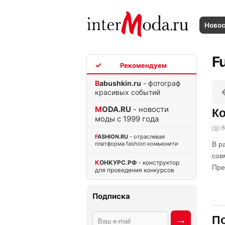
Ново
F
TOP
Babushkin.ru
- фотограф
красивых событий
MODA.RU
- новости
Ко
моды с 1999 года
6
FASHION.RU
- отраслевая
платформа fashion комьюнити
В р
сов
КОНКУРС.РФ
- конструктор
Пре
для проведения конкурсов
Подписка
По