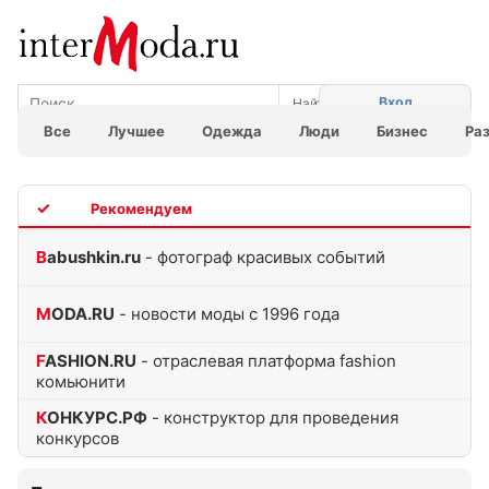
Вход
Все
Лучшее
Одежда
Люди
Бизнес
Ра
TOP
Babushkin.ru
- фотограф красивых событий
MODA.RU
- новости моды с 1996 года
FASHION.RU
- отраслевая платформа fashion
комьюнити
КОНКУРС.РФ
- конструктор для проведения
конкурсов