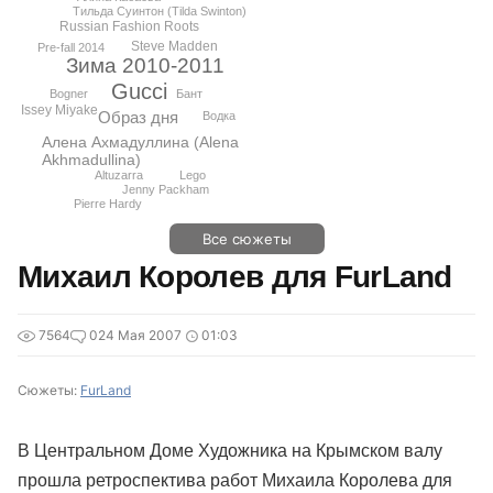
Тильда Суинтон (Tilda Swinton)
Russian Fashion Roots
Steve Madden
Pre-fall 2014
Зима 2010-2011
Gucci
Бант
Bogner
Issey Miyake
Образ дня
Водка
Алена Ахмадуллина (Alena
Akhmadullina)
Lego
Altuzarra
Jenny Packham
Pierre Hardy
Все сюжеты
Михаил Королев для FurLand
7564
0
24 Мая 2007
01:03
Сюжеты:
FurLand
В Центральном Доме Художника на Крымском валу
прошла ретроспектива работ Михаила Королева для