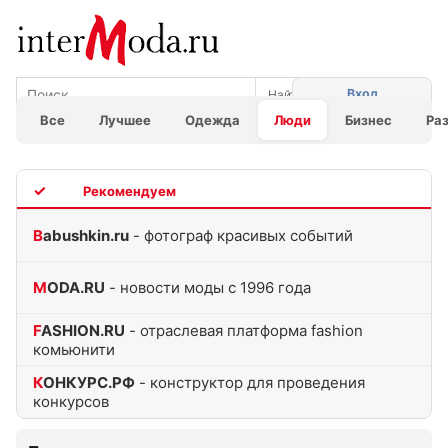
Вход
Все
Лучшее
Одежда
Люди
Бизнес
Ра
TOP
Babushkin.ru
- фотограф красивых событий
MODA.RU
- новости моды с 1996 года
FASHION.RU
- отраслевая платформа fashion
комьюнити
КОНКУРС.РФ
- конструктор для проведения
конкурсов