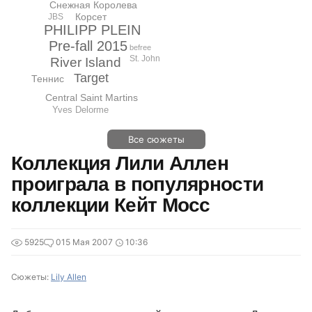
Снежная Королева
Корсет
JBS
PHILIPP PLEIN
Pre-fall 2015
befree
St. John
River Island
Target
Теннис
Central Saint Martins
Yves Delorme
Все сюжеты
Коллекция Лили Аллен
проиграла в популярности
коллекции Кейт Мосс
5925
0
15 Мая 2007
10:36
Сюжеты:
Lily Allen