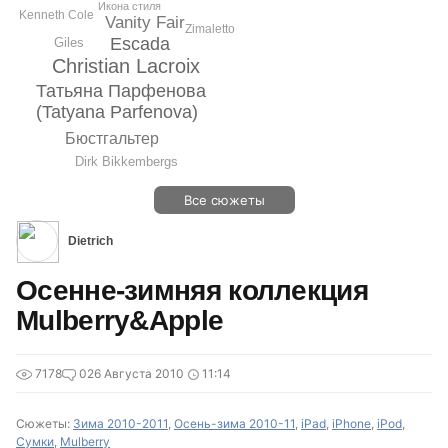
Икона стиля
Kenneth Cole
Vanity Fair
Zimaletto
Escada
Giles
Christian Lacroix
Татьяна Парфенова
(Tatyana Parfenova)
Бюстгальтер
Dirk Bikkembergs
Все сюжеты
Dietrich
Осенне-зимняя коллекция
Mulberry&Apple
7178
0
26 Августа 2010
11:14
Сюжеты:
Зима 2010-2011
,
Осень-зима 2010-11
,
iPad
,
iPhone
,
iPod
,
Сумки
,
Mulberry