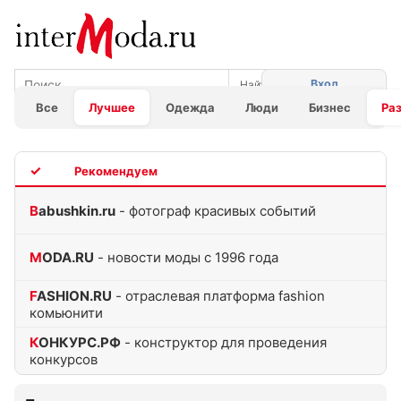
Вход
Все
Лучшее
Одежда
Люди
Бизнес
Ра
TOP
Babushkin.ru
- фотограф красивых событий
MODA.RU
- новости моды с 1996 года
FASHION.RU
- отраслевая платформа fashion
комьюнити
КОНКУРС.РФ
- конструктор для проведения
конкурсов