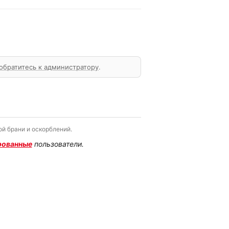
обратитесь к администратору
.
й брани и оскорблений.
рованные
пользователи.