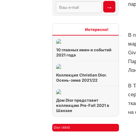
пар
Интересно
В п
мар
10 главных имен и событий
Gi
2021 года
Па
Лон
Коллекция Christian Dior.
Осень-зима 2021/22
В T
сер
Дом Dior представит
тк
коллекцию Pre-Fall 2021 в
Шанхае
на 
Dior (464)