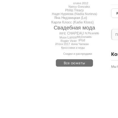
cruise 2012
Nancy Gonzalez
Philip Treacy
Надя Нуриева (Nadia Nurieva)
Яна Недзвецкая (Lo)
Карли Клосс (Karlie Kloss)
Свадебная мода
CHAPEAU
N.Picariello
IRFE
П
McDonalds
Lancel
Muse
iPod
Rogier Vivier
Итоги 2017
Анна Чапман
Кроссовки и кеды
Ко
Скидки и распродажи
Все сюжеты
Мы 