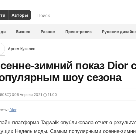
сти
Авторы
юди
Бизнес
Разное
Пресс-релиз
Русские дизайн
Артем Кузелев
сенне-зимний показ Dior 
опулярным шоу сезона
5508
0
06 Апреля 2021
11:00
еты:
Dior
лайн-платформа Tagwalk опубликовала отчет о результа
дущих Недель моды. Самым популярными осенне-зимни