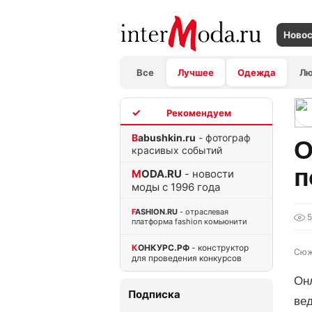
Ново
Все
Лучшее
Одежда
Л
TOP
Babushkin.ru
- фотограф
О
красивых событий
п
MODA.RU
- новости
моды с 1996 года
FASHION.RU
- отраслевая
платформа fashion комьюнити
КОНКУРС.РФ
- конструктор
Сюж
для проведения конкурсов
Он
Подписка
ве