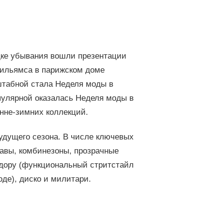
ядке убывания вошли презентации
 Уильямса в парижском доме
штабной стала Неделя моды в
пулярной оказалась Неделя моды в
енне-зимних коллекций.
будущего сезона. В числе ключевых
лавы, комбинезоны, прозрачные
тдору (функциональный стритстайл
оде), диско и милитари.