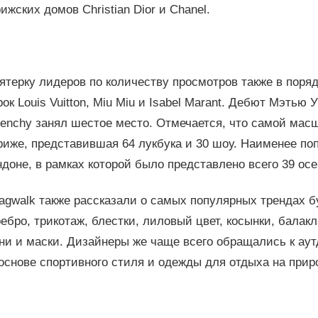
ижских домов Christian Dior и Chanel.
ятерку лидеров по количеству просмотров также в пор
ок Louis Vuitton, Miu Miu и Isabel Marant. Дебют Мэтью
venchy занял шестое место. Отмечается, что самой мас
риже, представившая 64 лукбука и 30 шоу. Наименее по
доне, в рамках которой было представлено всего 39 ос
agwalk также рассказали о самых популярных трендах 
ебро, трикотаж, блестки, лиловый цвет, косынки, балак
ани и маски. Дизайнеры же чаще всего обращались к ау
основе спортивного стиля и одежды для отдыха на прир