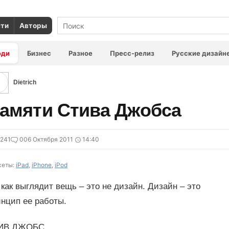
сти
Авторы
юди
Бизнес
Разное
Пресс-релиз
Русские дизайн
Dietrich
амяти Стива Джобса
241
0
06 Октября 2011
14:40
еты:
iPad
,
iPhone
,
iPod
 как выглядит вещь – это не дизайн. Дизайн – это
нцип ее работы.
ИВ ДЖОБС