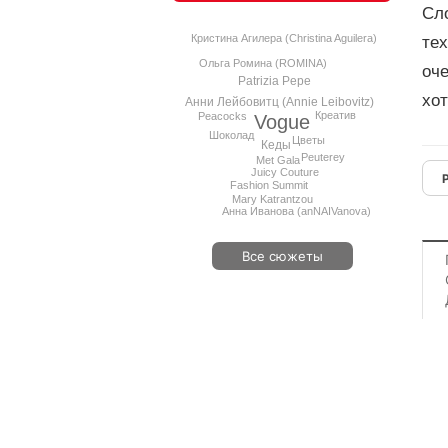
Сл
Кристина Агилера (Christina Aguilera)
тех
Ольга Ромина (ROMINA)
оче
Patrizia Pepe
хот
Анни Лейбовитц (Annie Leibovitz)
Креатив
Peacocks
Vogue
Шоколад
Цветы
Кеды
Peuterey
Met Gala
Juicy Couture
Fashion Summit
Mary Katrantzou
Анна Иванова (anNAIVanova)
Все сюжеты