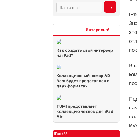
iPh
Зна
Интересно
это
отл
пок
Как создать свой интерьер
на iPad?
В 
ко
Коллекционный номер AD
Best будет представлен в
по
двух форматах
По
TUMI представляет
са
коллекцию чехлов для iPad
пл
Air
муж
iPad (38)