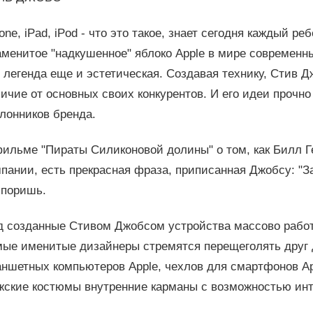
one, iPad, iPod - что это такое, знает сегодня каждый р
менитое "надкушенное" яблоко Apple в мире современных
 легенда еще и эстетическая. Создавая технику, Стив Д
ичие от основных своих конкурентов. И его идеи прочно
лонников бренда.
фильме "Пираты Силиконовой долины" о том, как Билл Г
мпании, есть прекрасная фраза, приписанная Джобсу: "
споришь.
д созданные Стивом Джобсом устройства массово работ
мые именитые дизайнеры стремятся перещеголять друг д
аншетных компьютеров Apple, чехлов для смартфонов Ap
ские костюмы внутренние карманы с возможностью интег