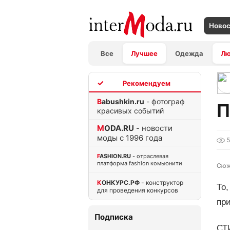
Ново
Все
Лучшее
Одежда
Л
TOP
Babushkin.ru
- фотограф
П
красивых событий
MODA.RU
- новости
моды с 1996 года
5
FASHION.RU
- отраслевая
платформа fashion комьюнити
Сюж
КОНКУРС.РФ
- конструктор
То,
для проведения конкурсов
при
Подписка
СТ