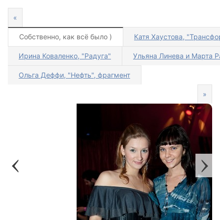
«
Собственно, как всё было )
Катя Хаустова, "Трансф
Ирина Коваленко, "Радуга"
Ульяна Линева и Марта 
Ольга Деффи, "Нефть", фрагмент
»