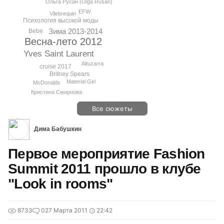
Ольга Русан (Olga Rusan)
EFW
Vilebrequin
Психология высокой моды
Зима 2013-2014
Bebe
Весна-лето 2012
Yves Saint Laurent
Altuzarra
cruise 2017
Britney Spears
Material Girl
McDonalds
Кристина Смирнова
Все сюжеты
Дима Бабушкин
Первое мероприятие Fashion
Summit 2011 прошло в клубе
"Look in rooms"
8733
0
27 Марта 2011
22:42