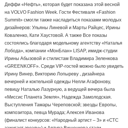
Деффи «Нефть», которая будет показана этой весной
на VOLVO Fashion Week. Гости Фестиваля «Fashion
Summit» смогли также насладиться показами молодых
дизайнеров: Ульяны Линевой и Марты Райцес, Ирины
Коваленко, Кати Хаустовой. А также Все показы
состоялись благодаря модельному агентству «Наталья
Лобода», компании «МонБлан» LISAP, имидж-студии
Ирины Абызовой и стилистам Владимира Зеленкова
«GREENKOFF». Среди VIP-гостей можно было увидеть
Ирину Винер, Викторию Лопыреву , дизайнера
вечерней и коктельной одежды Нелли Агафонову,
певицу Наталью Лазурную, а ведущей вечера была
«Миссис Планета Земля», Надежда Замолодская.
Выступления Тамары Череповской; звезды Европы,
композитора, певца Мурада; Алексея Иванова
(финалист конкурсов: «Народный артист – 3» и «СТС
зажигает звезду») и Артура Вишенкова стали