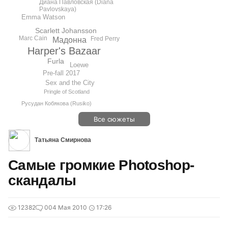
Диана Павловская (Diana
Pavlovskaya)
Emma Watson
Scarlett Johansson
Marc Cain
Fred Perry
Мадонна
Harper's Bazaar
Furla
Loewe
Pre-fall 2017
Sex and the City
Pringle of Scotland
Русудан Кобякова (Rusiko)
Все сюжеты
Татьяна Смирнова
Самые громкие Photoshop-
скандалы
12382
0
04 Мая 2010
17:26