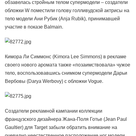
обзавелась стройным телом супермодели – создатели
обложки W поместили голову голливудской актрисы на
тело модели Ани Рубик (Anja Rubik), принимавшей
участие в показе Balmain.
Кимора Ли Симмонс (Kimora Lee Simmons) в рекламе
своего нового аромата также «позаимствовала» чужое
тело, воспользовавшись снимком супермодели Дарьи
Вербовы (Darya Werbovy) с обложки Vogue.
Создатели рекламной кампании коллекции
французского дизайнера Жана-Поля Готье (Jean Paul
Gaultier) для Target забыли обратить внимание на
очевидно неестественное расположение ног модели.