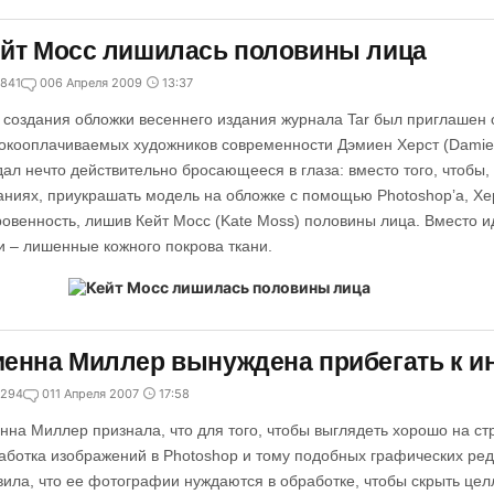
йт Мосс лишилась половины лица
841
0
06 Апреля 2009
13:37
 создания обложки весеннего издания журнала Tar был приглашен 
окооплачиваемых художников современности Дэмиен Херст (Damien
дал нечто действительно бросающееся в глаза: вместо того, чтобы,
аниях, приукрашать модель на обложке с помощью Photoshop’a, Х
ровенность, лишив Кейт Мосс (Kate Moss) половины лица. Вместо и
и – лишенные кожного покрова ткани.
енна Миллер вынуждена прибегать к и
294
0
11 Апреля 2007
17:58
нна Миллер признала, что для того, чтобы выглядеть хорошо на ст
аботка изображений в Photoshop и тому подобных графических ред
вила, что ее фотографии нуждаются в обработке, чтобы скрыть цел