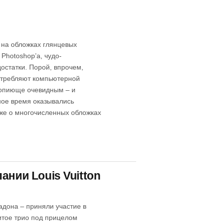
 на обложках глянцевых
Photoshop’а, чудо-
остатки. Порой, впрочем,
отребляют компьютерной
вопиюще очевидным – и
ное время оказывались
уже о многочисленных обложках
ании Louis Vuitton
дона – приняли участие в
итое трио под прицелом