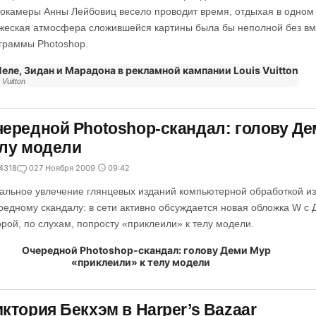
окамеры Анны Лейбовиц весело проводит время, отдыхая в одном 
жеская атмосфера сложившейся картины была бы неполной без в
граммы Photoshop.
 Vuitton
ередной Photoshop-скандал: голову Де
лу модели
4318
0
27 Ноября 2009
09:42
альное увлечение глянцевых изданий компьютерной обработкой и
редному скандалу: в сети активно обсуждается новая обложка W с 
орой, по слухам, попросту «приклеили» к телу модели.
ктория Бекхэм в Harper’s Bazaar