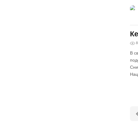
Ке
8
В с
под
Сни
Нац