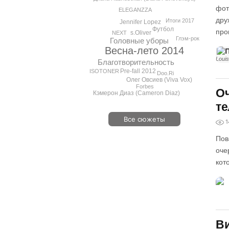
фот
ELEGANZZA
дру
Итоги 2017
Jennifer Lopez
Футбол
про
s.Oliver
NEXT
Глэм-рок
Головные уборы
Весна-лето 2014
Louis
Благотворительность
Pre-fall 2012
ISOTONER
Doo.Ri
Олег Овсиев (Viva Vox)
Forbes
Оч
Кэмерон Диаз (Cameron Diaz)
те
Все сюжеты
1
Пов
оче
кот
Ви