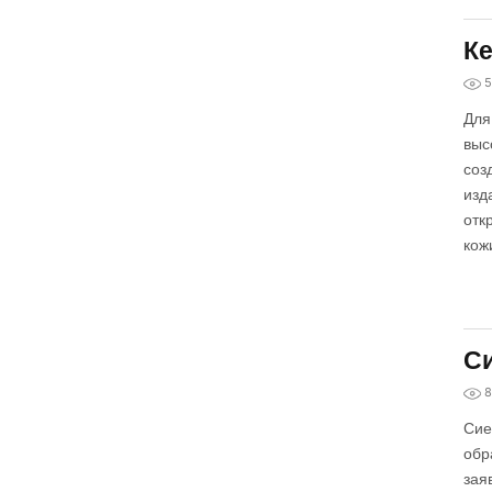
Ке
5
Для
выс
соз
изд
отк
кож
Си
8
Сие
обр
зая