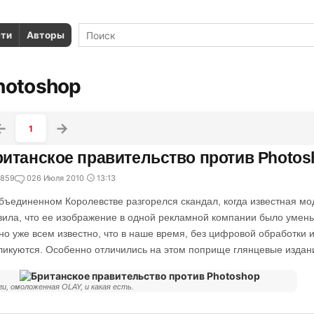
сти
Авторы
hotoshop
1
итанское правительство против Photos
859
0
26 Июля 2010
13:13
бъединенном Королевстве разгорелся скандал, когда известная мод
вила, что ее изображение в одной рекламной компании было умень
но уже всем известно, что в наше время, без цифровой обработки 
ликуются. Особенно отличились на этом поприще глянцевые издан
ги, омоложенная OLAY, и какая есть.