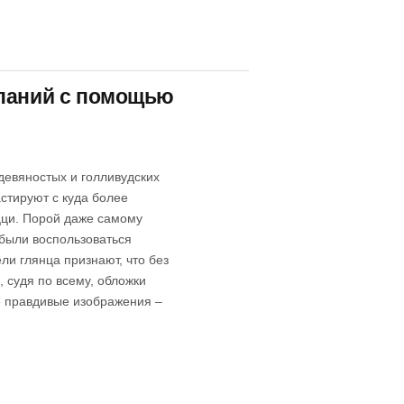
мпаний с помощью
евяностых и голливудских
астируют с куда более
ци. Порой даже самому
 были воспользоваться
ли глянца признают, что без
, судя по всему, обложки
е правдивые изображения –