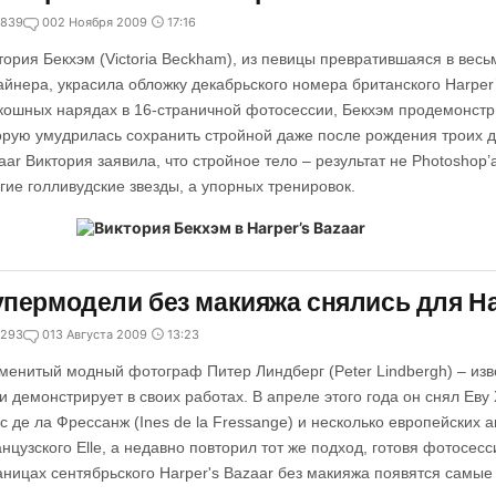
839
0
02 Ноября 2009
17:16
тория Бекхэм (Victoria Beckham), из певицы превратившаяся в вес
айнера, украсила обложку декабрьского номера британского Harper’
кошных нарядах в 16-страничной фотосессии, Бекхэм продемонстр
орую умудрилась сохранить стройной даже после рождения троих д
aar Виктория заявила, что стройное тело – результат не Photoshop’
гие голливудские звезды, а упорных тренировок.
пермодели без макияжа снялись для Har
293
0
13 Августа 2009
13:23
менитый модный фотограф Питер Линдберг (Peter Lindbergh) – изв
 и демонстрирует в своих работах. В апреле этого года он снял Еву 
с де ла Фрессанж (Ines de la Fressange) и несколько европейских 
нцузского Elle, а недавно повторил тот же подход, готовя фотосесс
аницах сентябрьского Harper's Bazaar без макияжа появятся самы