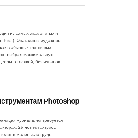
один из самых знаменитых и
 Hirst). Эпатажный художник
 как в обычных глянцевых
ерст выбрал максимальную
деально гладкой, без изъянов
нструментам Photoshop
раницах журнала, ей требуется
акторах. 25-летняя актриса
люлит и маленькую грудь.