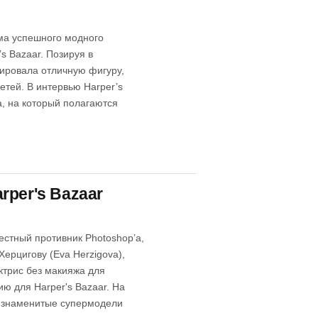
ьма успешного модного
s Bazaar. Позируя в
ировала отличную фигуру,
етей. В интервью Harper’s
а, на который полагаются
per's Bazaar
естный противник Photoshop’a,
Херцигову (Eva Herzigova),
актрис без макияжа для
ию для Harper's Bazaar. На
е знаменитые супермодели