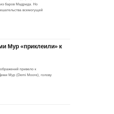
из баров Мадрида. Но
мешательства всемогущей
ми Мур «приклеили» к
зображений привело к
Деми Мур (Demi Moore), голову