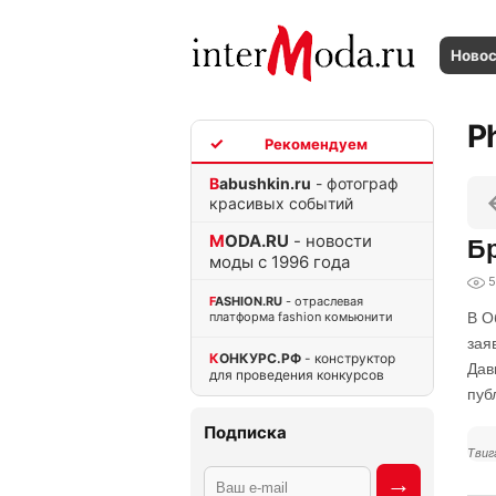
Ново
P
TOP
Babushkin.ru
- фотограф
красивых событий
MODA.RU
- новости
Бр
моды с 1996 года
5
FASHION.RU
- отраслевая
платформа fashion комьюнити
В О
зая
КОНКУРС.РФ
- конструктор
Дав
для проведения конкурсов
пуб
Подписка
Твиг