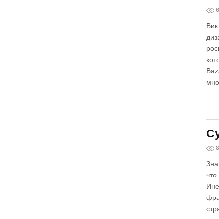
6
Вик
диз
рос
кот
Baz
мно
Су
8
Зна
что
Ине
фра
стр