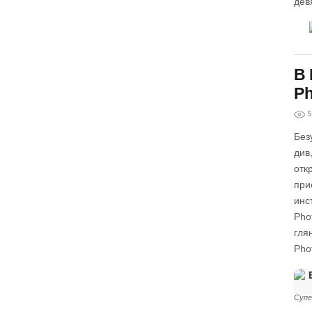
дев
В 
Ph
5
Без
див
отк
при
инс
Pho
гля
Pho
Супе