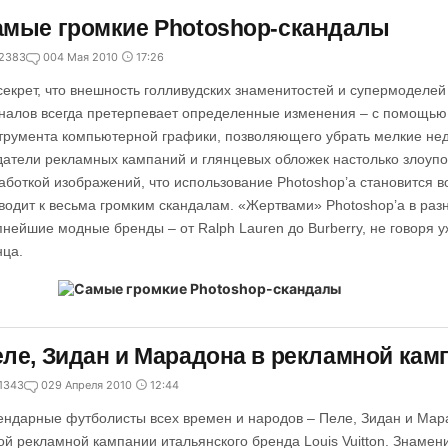
мые громкие Photoshop-скандалы
2383
0
04 Мая 2010
17:26
секрет, что внешность голливудских знаменитостей и супермоделей
налов всегда претерпевает определенные изменения – с помощью 
трумента компьютерной графики, позволяющего убрать мелкие нед
датели рекламных кампаний и глянцевых обложек настолько злоуп
аботкой изображений, что использование Photoshop’а становится 
водит к весьма громким скандалам. «Жертвами» Photoshop’а в раз
пнейшие модные бренды – от Ralph Lauren до Burberry, не говоря 
нца.
ле, Зидан и Марадона в рекламной камп
1343
0
29 Апреля 2010
12:44
ендарные футболисты всех времен и народов – Пеле, Зидан и Мара
ой рекламной кампании итальянского бренда Louis Vuitton. Знамен