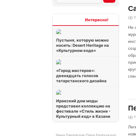
Са
1
Интересно
Не 
жур
Пустыня, которую можно
инс
носить: Desert Heritage на
соз
«Культурном коде»
обр
при
кру
«Город мастеров»:
двенадцать голосов
гля
татарстанского дизайна
Иракский дом моды
представил коллекцию на
Пе
фестивале «Стиль жизни -
Культурный код» в Казани
1
Лег
нов
Диана Павловская (Diana Pavlovskaya)