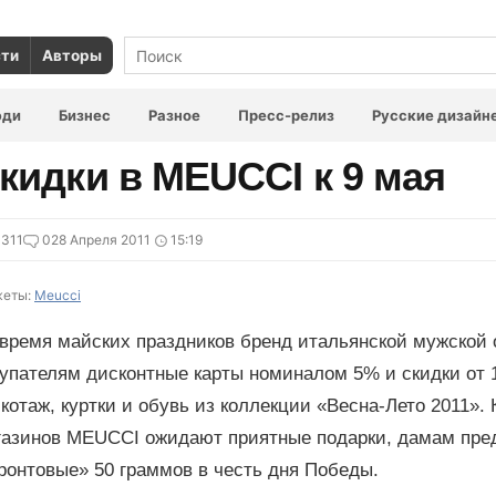
сти
Авторы
юди
Бизнес
Разное
Пресс-релиз
Русские дизайн
кидки в MEUCCI к 9 мая
311
0
28 Апреля 2011
15:19
еты:
Meucci
 время майских праздников бренд итальянской мужско
купателям дисконтные карты номиналом 5% и скидки от 
котаж, куртки и обувь из коллекции «Весна-Лето 2011». 
газинов MEUCCI ожидают приятные подарки, дамам пре
ронтовые» 50 граммов в честь дня Победы.