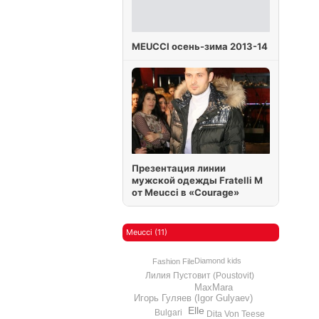
MEUCCI осень-зима 2013-14
Презентация линии
мужской одежды Fratelli M
от Meucci в «Courage»
Meucci (11)
Diamond kids
Fashion File
Лилия Пустовит (Poustovit)
MaxMara
Игорь Гуляев (Igor Gulyaev)
Elle
Bulgari
Dita Von Teese