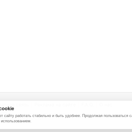
ратная связь
Реклама на сайте
F.A.Q.
О нас
cookie
Электронное СМИ рег. № 77-4978. Перепечатка текстов - только с активной
т сайту работать стабильно и быть удобнее. Продолжая пользоваться с
ссылкой на источник
 использованием.