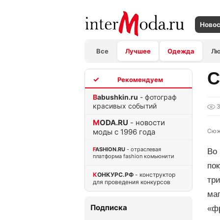
Ново
Все
Лучшее
Одежда
Л
С
TOP
Babushkin.ru
- фотограф
красивых событий
3
MODA.RU
- новости
моды с 1996 года
Сюж
FASHION.RU
- отраслевая
Во
платформа fashion комьюнити
по
КОНКУРС.РФ
- конструктор
три
для проведения конкурсов
ма
Подписка
«ф