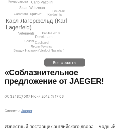
Комиссарова
Carlo Pazolini
Stuart Weitzman
LeGerJe
Caractere
Кризис
Kardashian
Карл Лагерфельд (Karl
Lagerfeld)
Vetements
Pre-fall 2010
Derek Lam
Collonil
Cacharel
Лесли Фримар
Вардуи Назарян (Vardoui Nazarian)
Все сюжеты
«Соблазнительное
предложение от JAEGER!
3248
0
07 Июня 2012
17:03
Сюжеты:
Jaeger
Известный поставщик английского двора – модный