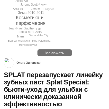
Арина Арт
Morgan
Jeremy Scott
Lanvin
Anna Sui
Longines
Зима 2010-2011
Косметика и
парфюмерия
Jean-Paul Gaultier
Fabi
Весна-лето 2010
Sex and the City
Marni
Белла Потемкина (Bella Potemkina)
метросексуал
Все сюжеты
Ольга Зиновская
SPLAT перезапускает линейку
зубных паст Splat Special:
бьюти-уход для улыбки с
клинически доказанной
эффективностью