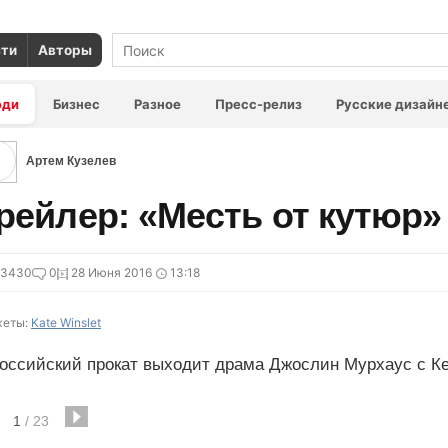
сти
Авторы
юди
Бизнес
Разное
Пресс-релиз
Русские дизайн
Артем Кузелев
рейлер: «Месть от кутюр»
23430
0
28 Июня 2016
13:18
еты:
Kate Winslet
оссийский прокат выходит драма Джослин Мурхаус с Ке
1
/
23