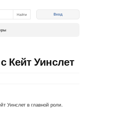
Вход
еры
 с Кейт Уинслет
йт Уинслет в главной роли.