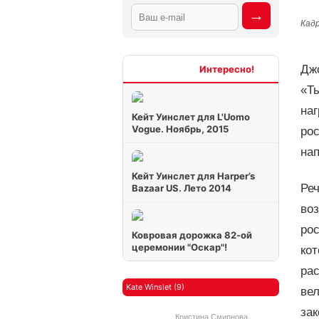
Кад
Джо
Интересно
«Ты
на
Кейт Уинслет для L'Uomo
Vogue. Ноябрь, 2015
рос
нап
Кейт Уинслет для Harper’s
Ре
Bazaar US. Лето 2014
воз
рос
Ковровая дорожка 82-ой
церемонии "Оскар"!
кот
ра
Kate Winslet (9)
ве
за
Кристина Смирнова