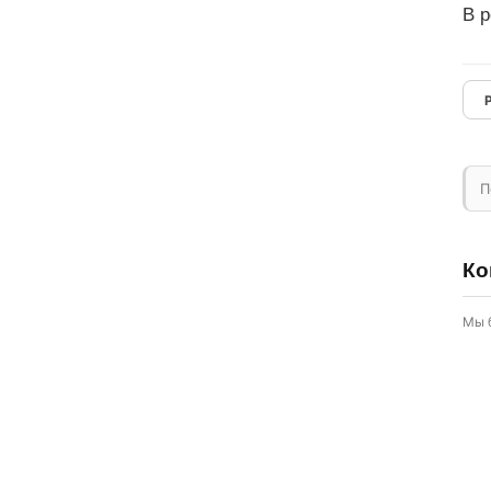
В р
П
Ко
Мы 