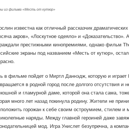
ры из фильма «Месть от кутюр»
слин известна как отличный рассказчик драматических 
сяча акров», «Лоскутное одеяло» и «Доказательство». 
граждали престижными кинопремиями, однако фильм The
сийские экраны под названием «Месть от кутюр», оста
расно.
чь в фильме пойдет о Миртл Даннэдж, которую и играет
вращается в родной город после долгого отсутствия и не
кошной и гламурной даме, которой она стала сама, тоже
орая много лет назад покинула родину. Жители не прин
сположить горожан к себе своим остроумием, стилем и 
ликолепные наряды. Между главной героиней даже завяж
конодательницей мод. Игра Унислет безупречна, а комп