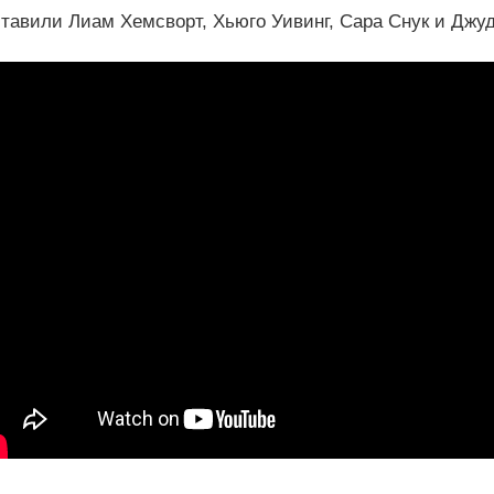
тавили Лиам Хемсворт, Хьюго Уивинг, Сара Снук и Джу