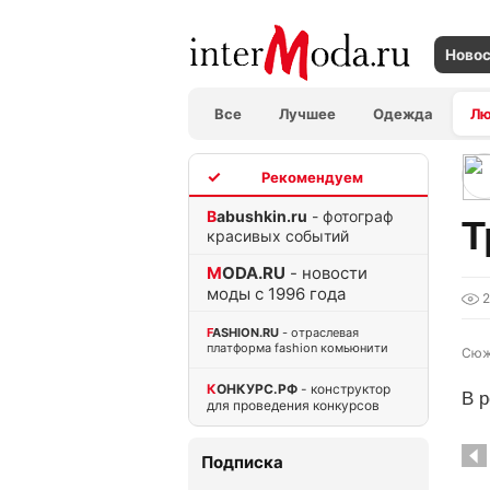
Ново
Все
Лучшее
Одежда
Л
TOP
Babushkin.ru
- фотограф
Т
красивых событий
MODA.RU
- новости
моды с 1996 года
FASHION.RU
- отраслевая
платформа fashion комьюнити
Сюж
КОНКУРС.РФ
- конструктор
В р
для проведения конкурсов
Подписка