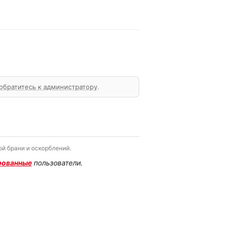
обратитесь к администратору
.
й брани и оскорблений.
рованные
пользователи.