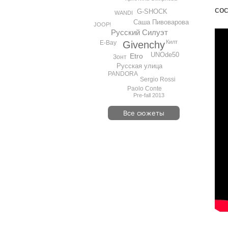
сос
G-SHOCK
WANDI
Саша Пивоварова
JOOP!
Русский Силуэт
Килт
Givenchy
E-Bay
UNOde50
Etro
Зонт
Русская улица
PANDORA
Sergio Rossi
Paolo Conte
Pre-fall 2013
Все сюжеты