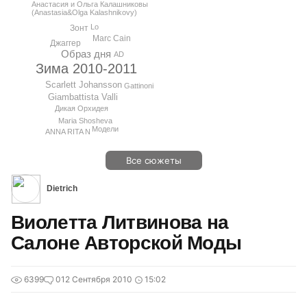
Анастасия и Ольга Калашниковы
(Anastasia&Olga Kalashnikovy)
Lo
Зонт
Marc Cain
Джаггер
Образ дня
AD
Зима 2010-2011
Scarlett Johansson
Gattinoni
Giambattista Valli
Дикая Орхидея
Maria Shosheva
Модели
ANNA RITA N
Все сюжеты
Dietrich
Виолетта Литвинова на
Салоне Авторской Моды
6399
0
12 Сентября 2010
15:02