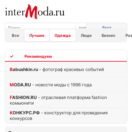
Вход
Все
Лучшее
Одежда
Люди
Бизнес
Ра
TOP
Babushkin.ru
- фотограф красивых событий
MODA.RU
- новости моды с 1996 года
FASHION.RU
- отраслевая платформа fashion
комьюнити
КОНКУРС.РФ
- конструктор для проведения
конкурсов