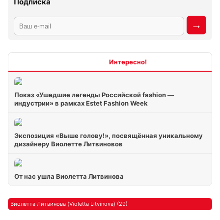
Подписка
Интересно
Показ «Ушедшие легенды Российской fashion —
индустрии» в рамках Estet Fashion Week
Экспозиция «Выше голову!», посвящённая уникальному
дизайнеру Виолетте Литвиновов
От нас ушла Виолетта Литвинова
Виолетта Литвинова (Violetta Litvinova) (29)