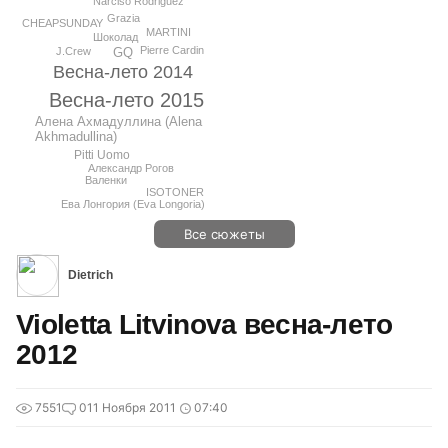
Narciso Rodriguez
Grazia
CHEAPSUNDAY
MARTINI
Шоколад
Pierre Cardin
GQ
J.Crew
Весна-лето 2014
Весна-лето 2015
Алена Ахмадуллина (Alena
Akhmadullina)
Pitti Uomo
Александр Рогов
Валенки
ISOTONER
Ева Лонгория (Eva Longoria)
Все сюжеты
Dietrich
Violetta Litvinova весна-лето
2012
7551
0
11 Ноября 2011
07:40