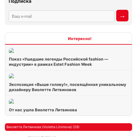
Подписка
Интересно
Показ «Ушедшие легенды Российской fashion —
индустрии» в рамках Estet Fashion Week
Экспозиция «Выше голову!», посвящённая уникальному
дизайнеру Виолетте Литвиновов
От нас ушла Виолетта Литвинова
Виолетта Литвинова (Violetta Litvinova) (29)