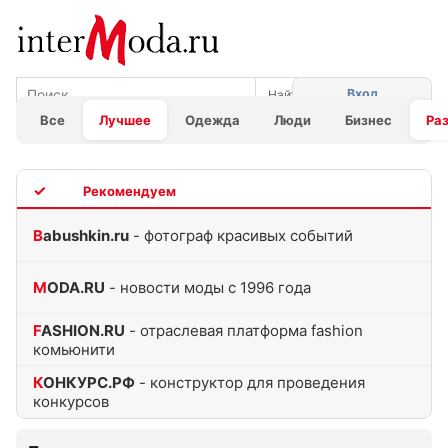
Вход
Все
Лучшее
Одежда
Люди
Бизнес
Ра
TOP
Babushkin.ru
- фотограф красивых событий
MODA.RU
- новости моды с 1996 года
FASHION.RU
- отраслевая платформа fashion
комьюнити
КОНКУРС.РФ
- конструктор для проведения
конкурсов