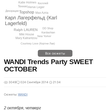
Katie Holmes
Косплей
Теннис
Herve Leger
Декорации
Topshop
Max Azria
Карл Лагерфельд (Karl
Lagerfeld)
DD Shop
Ralph LAUREN
Kardashian
Miki House
New Yorker
Mary Katrantzou
Courtney Love (Кортни Лав)
Все сюжеты
WANDI Trends Party SWEET
OCTOBER
3049
0
24 Сентября 2014
21:34
Сюжеты:
WANDI
2 октября, четверг