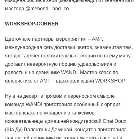
изящная роспись хной (мехенди/менди) от знаменитого
мастера @mehendi_and_co
WORKSHOP-CORNER
Цветочные партнеры мероприятия – AMF,
международная сеть доставки цветов, знаменитая тем,
что доставляет положительные эмоции по всему миру,
доставит невероятную порцию удовольствиия и
радости и на девичнике WANDI. Мастер-класс по
флористике от AMF – вдохновляющий WORKSHOP.
Ну а на десерт в прямом и переносном смысле
команда WANDI приготовила особенный сюрприз:
мастер-класс по украшению капкейков
основательницы домашней кондитерской Сhat Doux
(Ша Ду) Валентины Деминой. Кондитер приготовила
для гостей девичника не только мастер-класс, но и