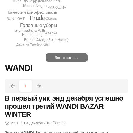
Миранда Керр (Miranda Kerr)
Michal Negrin
MARKALINA
Каннский кинофестиваль
Prada
Обама
SUNLIGHT
Головные уборы
Giambattista Valli
Ателье
Helmut Lang
Белла Хадид (Bella Hadid)
Джастин Тимберлейк
Все сюжеты
WANDI
1
В первый уик-энд декабря успешно
прошел третий WANDI BAZAR
WINTER
7591
0
14 Декабря 2015
12:16
Зимний WANDI Bazar получился особенно уютным и