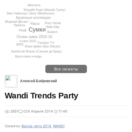
Altuzarra
Мэрайя Кэри (Mariah Carey)
Эми Уайнхаус (Amy Winehouse)
Круизные коллекции
Модный Десант
Pure Vinnie
Часы
Принты
Hello Kitty
Сумки
Pirelli
Swatch
Осень-зима 2015-16
cruise 2015
Fashion TV
IRFE
Илья Шиян (Ilya Shiyan)
Saskia de Brauw (Саския де Брау)
Кроссовки и кеды
Все сюжеты
Алексей Бобровский
Wandi Trends Party
2851
0
24 Апреля 2014
11:46
Сюжеты:
Весна-лето 2014
,
WANDI