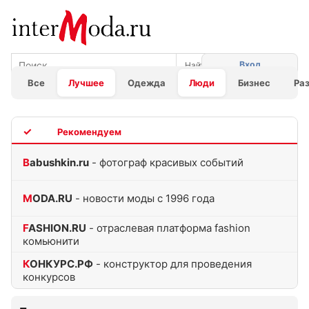
Вход
Все
Лучшее
Одежда
Люди
Бизнес
Ра
TOP
Babushkin.ru
- фотограф красивых событий
MODA.RU
- новости моды с 1996 года
FASHION.RU
- отраслевая платформа fashion
комьюнити
КОНКУРС.РФ
- конструктор для проведения
конкурсов