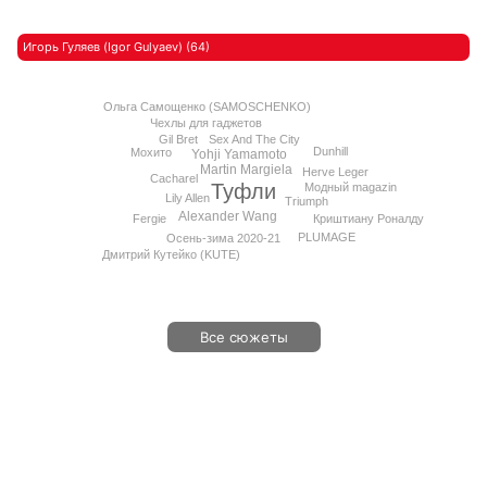
Игорь Гуляев (Igor Gulyaev) (64)
Ольга Самощенко (SAMOSCHENKO)
Чехлы для гаджетов
Gil Bret
Sex And The City
Dunhill
Мохито
Yohji Yamamoto
Martin Margiela
Herve Leger
Cacharel
Туфли
Модный magazin
Lily Allen
Triumph
Alexander Wang
Криштиану Роналду
Fergie
PLUMAGE
Осень-зима 2020-21
Дмитрий Кутейко (KUTE)
Все сюжеты