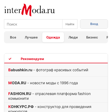
Вход
Все
Лучшее
Одежда
Люди
Бизнес
Ра
TOP
Babushkin.ru
- фотограф красивых событий
MODA.RU
- новости моды с 1996 года
FASHION.RU
- отраслевая платформа fashion
комьюнити
КОНКУРС.РФ
- конструктор для проведения
конкурсов