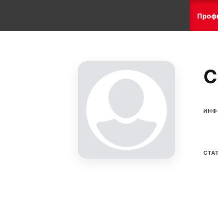
Проф
C
ИНФ
СТА