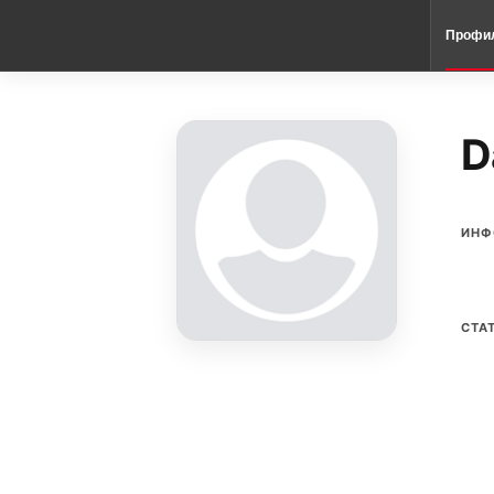
Профи
D
ИНФ
СТА