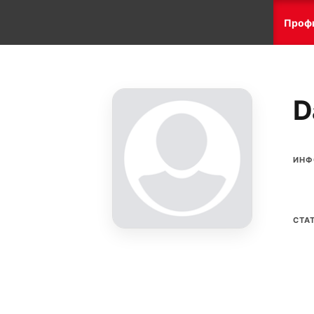
Проф
D
ИНФ
СТА