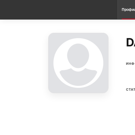
Профи
D
ИНФ
СТА