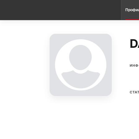
Профи
D
ИНФ
СТА