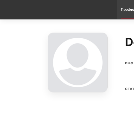
Профи
D
ИНФ
СТА