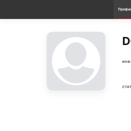
Профи
D
ИНФ
СТА