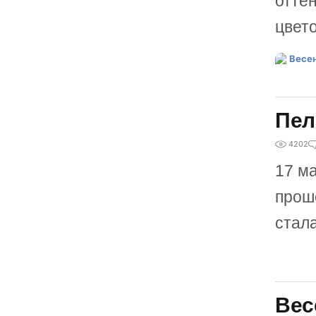
оттен
цвет
Пел
4202
17 м
прош
стал
Вес