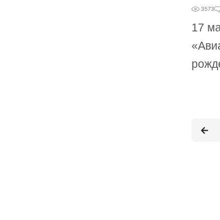
3573
17 м
«Ави
рожд