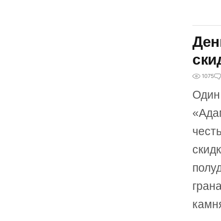
Ден
ски
1075
Один
«Ада
чест
скид
полу
гран
камн