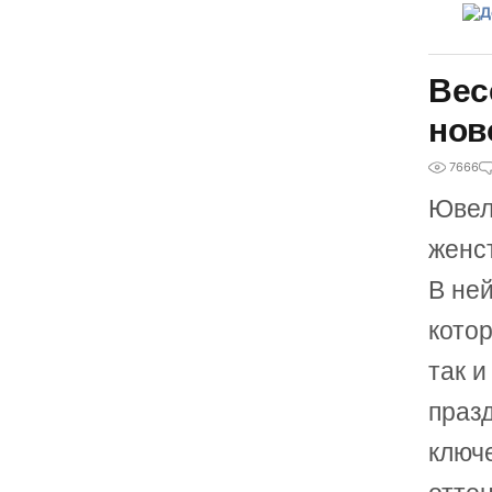
Вес
нов
7666
Ювел
женс
В не
кото
так 
праз
ключ