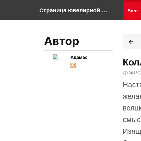
Страница ювелирной компании "Адамас"
Блог
Автор
Адамас
Кол
3645
Наст
жела
волш
смыс
Изящ