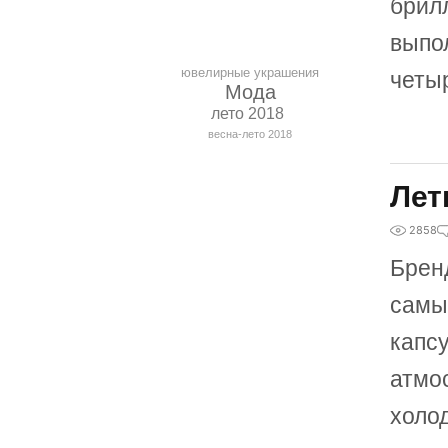
брил
выпо
ювелирные украшения
четыр
Мода
лето 2018
весна-лето 2018
Лет
2858
Брен
самы
капс
атмо
холо