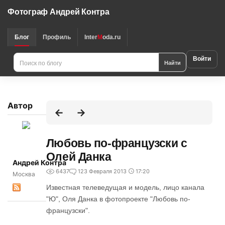
Фотограф Андрей Контра
Блог
Профиль
Inter
M
oda.ru
Войти
Найти
Автор
Любовь по-французски с
Олей Данка
Андрей Контра
6437
1
23 Февраля 2013
17:20
Москва
Известная телеведущая и модель, лицо канала
"Ю", Оля Данка в фотопроекте "Любовь по-
французски".