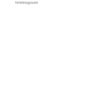
телеведушая