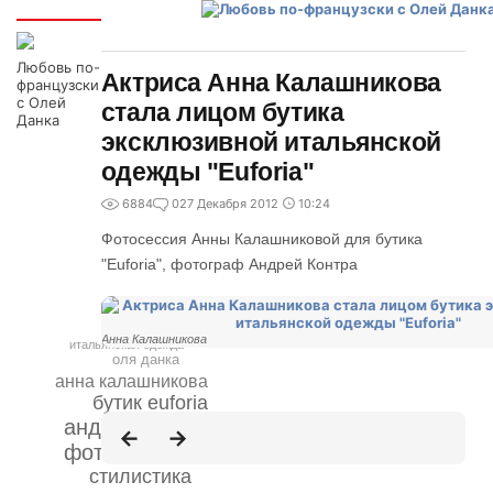
Интересно
Любовь по-
Актриса Анна Калашникова
французски
с Олей
стала лицом бутика
Данка
эксклюзивной итальянской
одежды "Euforia"
6884
0
27 Декабря 2012
10:24
Фотосессия Анны Калашниковой для бутика
"Euforia", фотограф Андрей Контра
Анна Калашникова
итальянская одежда
оля данка
анна калашникова
бутик euforia
андрей контра
фотограф
стилистика