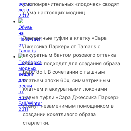
весна-
умопомрачительных «лодочек» сводят
лето
с ума настоящих модниц.
2012
Обувь
на
Элегантные туфли в клетку «Сара
Halloween
от
Джессика Паркер» от Tamaris с
Tamaris
аккуратным бантом розового оттенка
Подборка
отлично подходят для создания образа
модных
baby doll. В сочетании с пышным
вещей
для
платьем эпохи 60х, симметричным
осени
клатчем и аккуратными локонами
от
Roxy
новые туфли «Сара Джессика Паркер»
Fall/Winter
станут незаменимым помощником в
2011
создании кокетливого образа
старлетки.