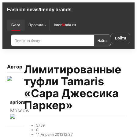
Fashion news/trendy brands
Блог
Профиль
Inter
M
oda.ru
Войти
Найти
Лимитированные
Автор
туфли Tamaris
«Сара Джессика
Паркер»
apriora
Моscow
5789
0
11 Апреля 2012
12:37
Интересно