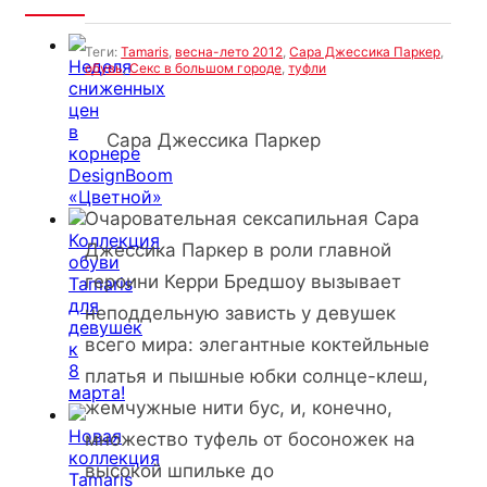
Теги:
Tamaris
,
весна-лето 2012
,
Сара Джессика Паркер
,
Неделя
обувь
,
Секс в большом городе
,
туфли
сниженных
цен
в
Сара Джессика Паркер
корнере
DesignBoom
«Цветной»
Очаровательная сексапильная Сара
Коллекция
Джессика Паркер в роли главной
обуви
героини Керри Бредшоу вызывает
Tamaris
для
неподдельную зависть у девушек
девушек
всего мира: элегантные коктейльные
к
8
платья и пышные юбки солнце-клеш,
марта!
жемчужные нити бус, и, конечно,
Новая
множество туфель от босоножек на
коллекция
высокой шпильке до
Tamaris