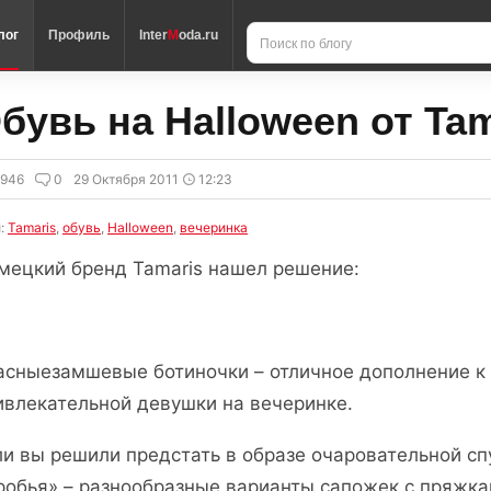
лог
Профиль
Inter
M
oda.ru
бувь на Halloween от Tam
5946
0
29 Октября 2011
12:23
и:
Tamaris
,
обувь
,
Halloween
,
вечеринка
мецкий бренд Tamaris нашел решение:
асныезамшевые ботиночки – отличное дополнение к
ивлекательной девушки на вечеринке.
ли вы решили предстать в образе очаровательной с
робья» – разнообразные варианты сапожек с пряжка