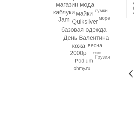
магазин мода
сумки
каблуки
майки
море
Jam
Quiksilver
базовая одежда
День Валентина
кожа
весна
2000р
вещи
Грузия
Podium
ohmy.ru