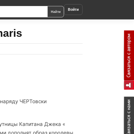
Войти
Найти
aris
 наряду ЧЕРТовски
путницы Капитана Джека «
ми дополнят образ королевы