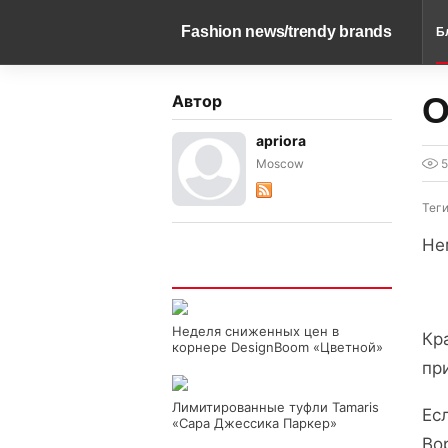
Fashion news/trendy brands
Б
О
Автор
apriora
Моscow
Тег
Не
Интересно
Неделя сниженных цен в
Кр
корнере DesignBoom «Цветной»
пр
Лимитированные туфли Tamaris
Ес
«Сара Джессика Паркер»
Во