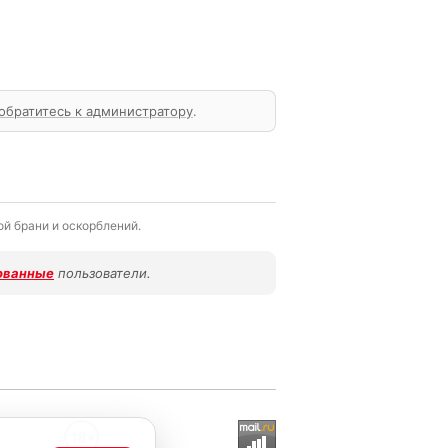
обратитесь к администратору
.
й брани и оскорблений.
ованные
пользователи.