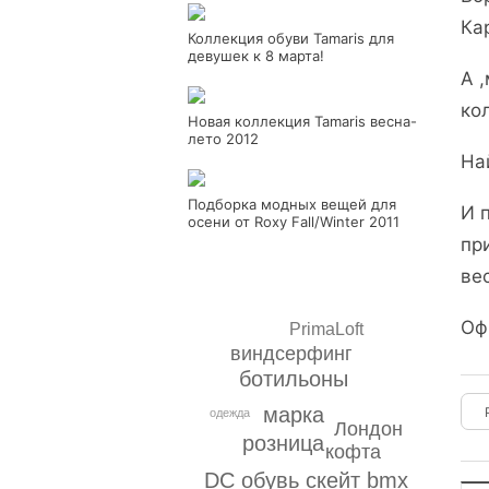
Ка
Коллекция обуви Tamaris для
девушек к 8 марта!
А 
ко
Новая коллекция Tamaris весна-
лето 2012
На
Подборка модных вещей для
И 
осени от Roxy Fall/Winter 2011
пр
ве
Оф
PrimaLoft
виндсерфинг
ботильоны
марка
одежда
Лондон
розница
кофта
DC обувь скейт bmx