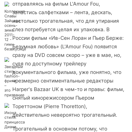
отправляясь на фильм L'Amour Fou,
Коллекция
запастись салфетками – лента, дескать,
Славы
настолько трогательная, что для утирания
Зайцева
осень-
слез потребуется целая их упаковка. В
зима
2011-
России фильм «Ив-Сен Лоран и Пьер Берже:
12 -
гимн
Безумная любовь» (L'Amour Fou) появится
безвкусице
сразу на DVD совсем скоро – уже в мае, но,
судя по доступному трейлеру
Звездный
стиль:
документального фильма, уже понятно, что
fashion-
чрезмерно сентиментальные редакторы
фрики
–
Harper's Bazaar UK в чем-то и правы: фильм,
это
призвание
снятый кинорежиссером Пьером
Тореттоном (Pierre Thoretton),
Икона
действительно невероятно трогательный.
стиля:
принцесса
Диана
Трогательный в основном потому, что