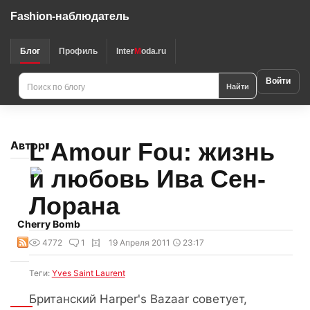
Fashion-наблюдатель
Блог
Профиль
Inter
M
oda.ru
Войти
Найти
L'Amour Fou: жизнь
Автор
и любовь Ива Сен-
Лорана
Cherry Bomb
4772
1
19 Апреля 2011
23:17
Теги:
Yves Saint Laurent
Интересно
Британский Harper's Bazaar советует,