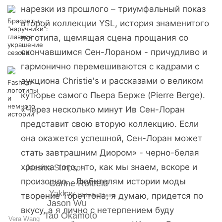
нарезки из прошлого – триумфальный показ
Браслеты-
второй коллекции YSL, история знаменитого
"наручники":
главное
логотипа, щемящая сцена прощания со
украшение
скончавшимся Сен-Лораном - причудливо и
сезона
гармонично перемешиваются с кадрами с
аукциона Christie's и рассказами о великом
Fashion-
логотипы
кутюрье самого Пьера Берже (Pierre Berge).
и
немного
«Через несколько минут Ив Сен-Лоран
истории
представит свою вторую коллекцию. Если
она окажется успешной, Сен-Лоран может
стать завтрашним Диором» - черно-белая
хроника того, что, как мы знаем, вскоре и
Jessica Simpson
произошло… Любителям истории моды
Carine Roitfeld
Yakkay
творение Тореттона, я думаю, придется по
Michelle Obama
Jason Wu
вкусу, а я лично с нетерпением буду
Tao Okamoto
Vera Wang