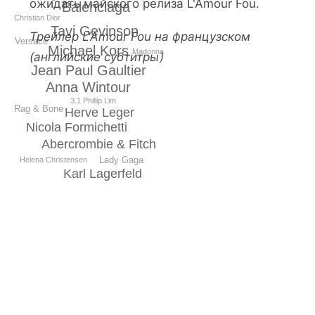
ожидать майского релиза L'Amour Fou.
Balenciaga
Christian Dior
Tavi Gevinson
Трейлер L'Amour Fou на французском
Versace
Michael Kors
Madonna
(английские субтитры)
Jean Paul Gaultier
Anna Wintour
3.1 Phillip Lim
Rag & Bone
Herve Leger
Nicola Formichetti
Abercrombie & Fitch
Lady Gaga
Helena Christensen
Karl Lagerfeld