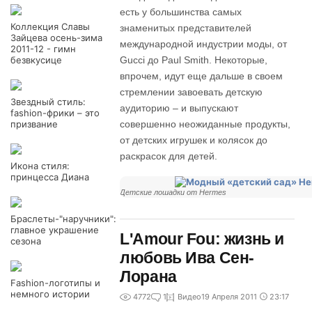
есть у большинства самых
Коллекция Славы
знаменитых представителей
Зайцева осень-зима
международной индустрии моды, от
2011-12 - гимн
безвкусице
Gucci до Paul Smith. Некоторые,
впрочем, идут еще дальше в своем
стремлении завоевать детскую
Звездный стиль:
аудиторию – и выпускают
fashion-фрики – это
призвание
совершенно неожиданные продукты,
от детских игрушек и колясок до
раскрасок для детей.
Икона стиля:
принцесса Диана
Детские лошадки от Hermes
Браслеты-"наручники":
главное украшение
L'Amour Fou: жизнь и
сезона
любовь Ива Сен-
Лорана
Fashion-логотипы и
немного истории
4772
1
Видео
19 Апреля 2011
23:17