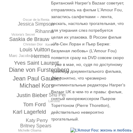
Британский Harper's Bazaar советует,
отправляясь на фильм L'Amour Fou,
запастись салфетками – лента,
Oscar de la Renta
дескать, настолько трогательная, что
Jessica Simpson
для утирания слез потребуется
Rihanna
Victoria’s Secret
целая их упаковка. В России фильм
Saskia de Brauw
«Ив-Сен Лоран и Пьер Берже:
Christian Dior
Kenzo
Louis Vuitton
Безумная любовь» (L'Amour Fou)
Hermes
Marc Jacobs
появится сразу на DVD совсем скоро
Yves Saint Laurent
– уже в мае, но, судя по доступному
Diane von Furstenberg
трейлеру документального фильма,
Jean Paul Gaultier
уже понятно, что чрезмерно
Michael Kors
сентиментальные редакторы Harper's
Bazaar UK в чем-то и правы: фильм,
Justin Bieber
Shu Pei
снятый кинорежиссером Пьером
Lacoste
Tom Ford
Тореттоном (Pierre Thoretton),
Karl Lagerfeld
действительно невероятно
трогательный.
Katy Perry
Britney Spears
Michelle Obama