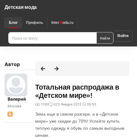
Детская мода
Блог
Профиль
Inter
M
oda.ru
Войти
Найти
Автор
Тотальная распродажа в
«Детском мире»!
Валерий
1130
0
25 Января 2013
09:55
Москва
Зима еще в самом разгаре, а в «Детском
мире» уже скидки до 70%! Успейте купить
теплую одежду и обувь по самым выгодным
ценам.