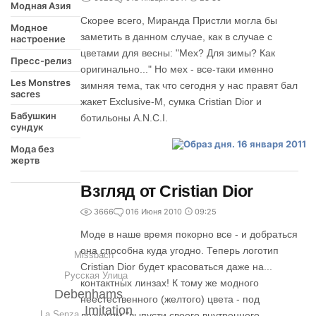
Модная Азия
Скорее всего, Миранда Пристли могла бы
Модное
заметить в данном случае, как в случае с
настроение
цветами для весны: "Мех? Для зимы? Как
Пресс-релиз
оригинально..." Но мех - все-таки именно
Les Monstres
зимняя тема, так что сегодня у нас правят бал
sacres
жакет Exclusive-M, сумка Cristian Dior и
Бабушкин
ботильоны A.N.C.I.
сундук
Мода без
жертв
Взгляд от Cristian Dior
3666
0
16 Июня 2010
09:25
Моде в наше время покорно все - и добраться
она способна куда угодно. Теперь логотип
Missbach
Cristian Dior будет красоваться даже на...
Русская Улица
контактных линзах! К тому же модного
Debenhams
неестественного (желтого) цвета - под
Imitation
La Senza
лозунгом "выпусти своего внутреннего