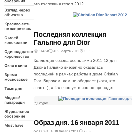
обозрения
это коллекция resort 2012.
Взгляд через
объектив
Красиво есть
не запретишь
Последняя коллекция
С моей
Гальяно для Dior
колокольни
11434
4
09 Марта 2011
13:33
Одиннадцатое
королевство
Коллекция сезона осень-зима 2011-12 для
Окно в кино
Джона Гальяно внезапно оказалась
последней в рамках работы в доме Cristian
Время
московское
Dior. Впрочем, дом не обеднеет (хотя, кто
знает...), а Гальяно уж точно не пропадет.
Темя дня
Модный
папарацци
(с) Vogue
Журнальное
обозрение
Образ дня. 16 января 2011
Must have
6628
0
18 Января 2011
23:30