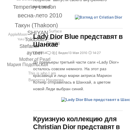
Temperley London
вампира".
весна-лето 2010
Такун (Thakoon)
Surface
SHIYAN
AppleMoon
Lady Dior Blue представят в
TokiDoki
Glamour
Yuko
Шанхае
.Dimitri
Stefanel
аутлет
5054
0
Видео
13 Мая 2010
14:27
Mother of Pearl
До премьеры третьей части саги «Lady Dior»
Мария Подольская
осталось совсем немного. На этот раз
This is who I am
красавица и лицо марки актриса Марион
Виолетта Нахимова
Котияр отправилась в Шанхай, а цветом
новой Леди выбран синий.
Круизную коллекцию для
Christian Dior представят в