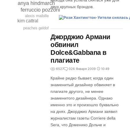
выхода она успела сняться уже для
anya hindmarch
двух крупных брэндов.
ferruccio pozzoni
alexis maibille
kim cattral
peaches geldof
Джорджио Армани
обвинил
Dolce&Gabbana в
плагиате
6527
0
26 Января 2009
10:49
Крайне редко бывает, когда один
знаменитый дизайнер обвиняет в
плагиате другого, не менее
знаменитого дизайнера. Однако
именно это и произошло буквально
на днях. Джорджио Армани заявил
журналистам газеты Corriere della
Sera, что Доменико Дольче и