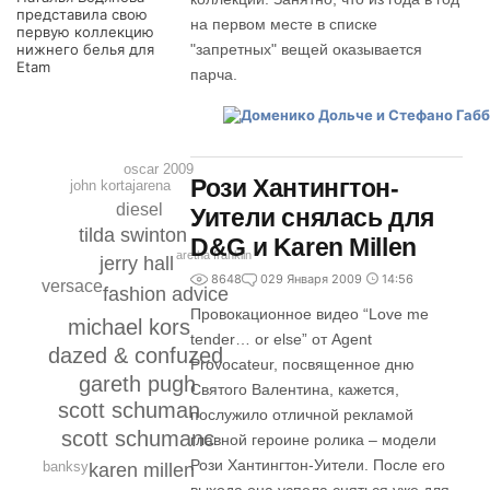
представила свою
на первом месте в списке
первую коллекцию
нижнего белья для
"запретных" вещей оказывается
Etam
парча.
oscar 2009
Рози Хантингтон-
john kortajarena
diesel
Уители снялась для
tilda swinton
D&G и Karen Millen
aretha franklin
jerry hall
8648
0
29 Января 2009
14:56
versace
fashion advice
Провокационное видео “Love me
michael kors
tender… or else” от Agent
dazed & confuzed
Provocateur, посвященное дню
gareth pugh
Святого Валентина, кажется,
scott schuman
послужило отличной рекламой
scott schumanc
главной героине ролика – модели
Рози Хантингтон-Уители. После его
banksy
karen millen