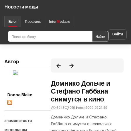
Новости моды
Блог
Профиль
Inter
M
oda.ru
Войти
Найти
Автор
Домнико Дольче и
Стефано Габбана
Donna Blake
снимутся в кино
6948
0
19 Июня 2009
21:49
Доменико Дольче и Стефано
знаменитости
Габбана снимутся в нескольких
модельеры
эпизодах фильма «Девять» (Nine)