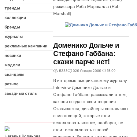
режиссера Роба Маршалла (Rob
тренды
Marshall).
коллекции
брэнды
журналы
Доменико Дольче и
рекламные кампании
Стефано Габбана:
новинки
скажи парче нет!
модели
5238
0
29 Января 2009
15:00
скандалы
В интервью американскому журналу
разное
Interview Доменико Дольче и
звездный стиль
Стефано Габбано рассказали о том,
как они создают свои творения.
Оказывается, дизайнеры составляют
список вещей, которые стоит
Интересно
использовать или же, наоборот, не
стоит использовать в новой
Наталья Водянова
коллекции. Занятно, что из года в год