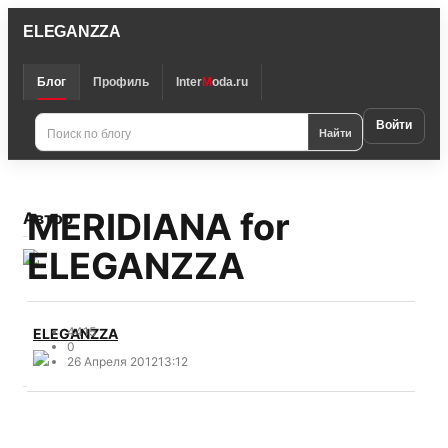
ELEGANZZA
Блог
Профиль
Inter
M
oda.ru
Войти
Найти
MERIDIANA for
Автор
ELEGANZZA
4415
ELEGANZZA
0
26 Апреля 2012
13:12