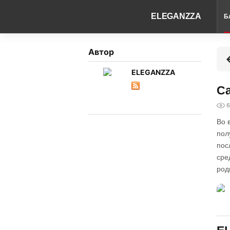
ELEGANZZA
Б
Автор
ELEGANZZA
Ca
6
Во 
пол
пос
сре
род