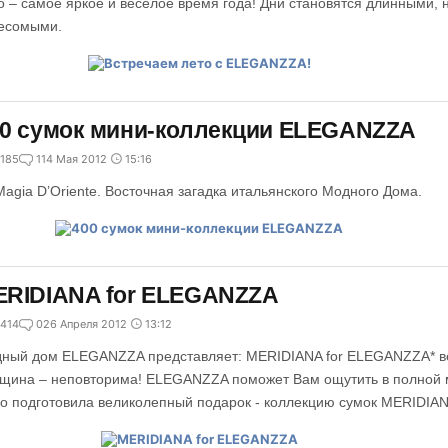
о – самое яркое и веселое время года! Дни становятся длинными, 
есомыми.
0 сумок мини-коллекции ELEGANZZA
185
1
14 Мая 2012
15:16
Magia D’Oriente. Восточная загадка итальянского Модного Дома.
ERIDIANA for ELEGANZZA
414
0
26 Апреля 2012
13:12
ный дом ELEGANZZA представляет: MERIDIANA for ELEGANZZA* ве
щина – неповторима! ELEGANZZA поможет Вам ощутить в полной м
го подготовила великолепный подарок - коллекцию сумок MERIDIA