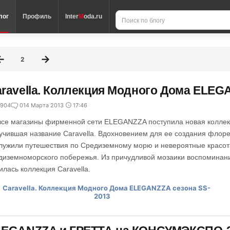
лог
Профиль
Inter
M
oda.ru
2
ravella. Коллекция Модного Дома ELEG
904
0
14 Марта 2013
17:46
все магазины фирменной сети ELEGANZZA поступила новая коллек
учившая название Caravella. Вдохновением для ее создания флор
лужили путешествия по Средиземному морю и невероятные красот
диземноморского побережья. Из причудливой мозаики воспоминани
илась коллекция Caravella.