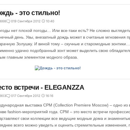
ждь - это стильно!
666
0
19 Сентября 2012
10:40
огоды нет плохой погоды… Или все-таки есть? Не сложно выглядет
нечный день. Увы, внезапный дождь может в считаные мгновения п
зрачную Золушку. И виной тому – скучные и старомодные зонтики…
 именно удачно подобранный зонт может выделить свою обладатель
ым главным элементом модного образа.
сто встречи - ELEGANZZA
903
0
17 Сентября 2012
16:16
дународная выставка CPM (Collection Premiere Moscow) – одно из
кве fashion-мероприятий года. CPM – это место встречи професси
дставляют свои коллекции все ведущие модные дома и знамениты
ляднее всего можно увидеть и оценить стремительные изменения,