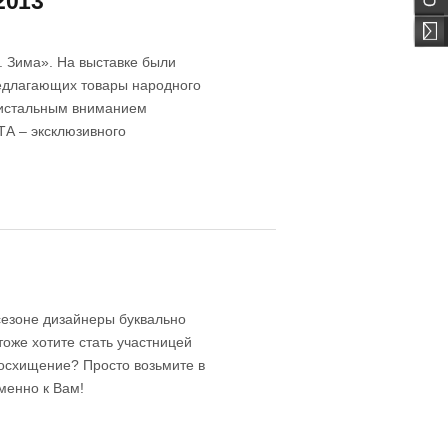
2013
 Зима». На выставке были
редлагающих товары народного
ристальным вниманием
ТА – эксклюзивного
сезоне дизайнеры буквально
оже хотите стать участницей
осхищение? Просто возьмите в
менно к Вам!