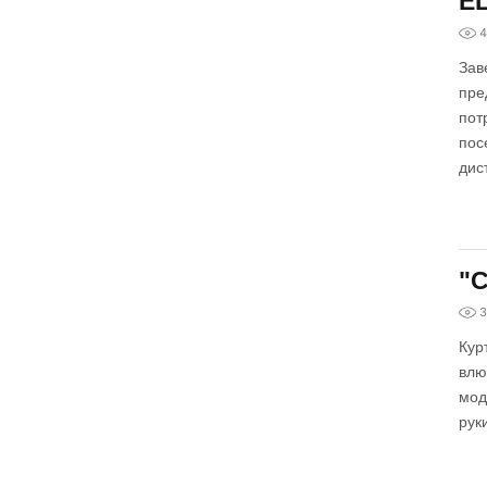
E
4
Зав
пре
пот
пос
дис
"С
3
Кур
влю
мод
рук