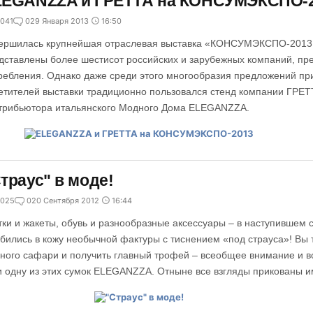
LEGANZZA и ГРЕТТА на КОНСУМЭКСПО-
041
0
29 Января 2013
16:50
ершилась крупнейшая отраслевая выставка «КОНСУМЭКСПО-2013.
дставлены более шестисот российских и зарубежных компаний, п
ребления. Однако даже среди этого многообразия предложений п
етителей выставки традиционно пользовался стенд компании ГРЕТ
трибьютора итальянского Модного Дома ELEGANZZA.
траус" в моде!
025
0
20 Сентября 2012
16:44
тки и жакеты, обувь и разнообразные аксессуары – в наступившем 
бились в кожу необычной фактуры с тиснением «под страуса»! Вы т
ного сафари и получить главный трофей – всеобщее внимание и в
и одну из этих сумок ELEGANZZA. Отныне все взгляды прикованы и