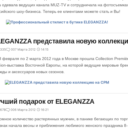
а одевала ведущих канала MUZ-TV и сотрудничала на фотосъемках
сийского шоу-бизнеса. Теперь ее клиентами можете стать и Вы!
LEGANZZA представила новую коллекц
335
0
07 Марта 2012
14:15
8 февраля по 2 марта 2012 года в Москве прошла Collection Premi
hion-выставка Восточной Европы, на которой ведущие мировые бр
жды и аксессуаров новых сезонов.
учший подарок от ELEGANZZA
678
0
06 Марта 2012
16:21
омное количество растерянных мужчин, в панике бегающих по торг
знак начала весны и приближения любимого женского праздника 8-