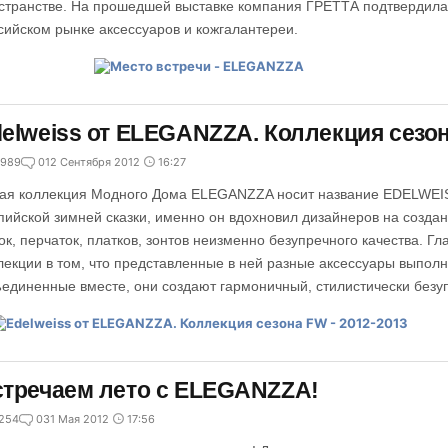
странстве. На прошедшей выставке компания ГРЕТТА подтвердила
сийском рынке аксессуаров и кожгалантереи.
elweiss от ELEGANZZA. Коллекция сезон
989
0
12 Сентября 2012
16:27
ая коллекция Модного Дома ELEGANZZA носит название EDELWEIS
пийской зимней сказки, именно он вдохновил дизайнеров на созда
ок, перчаток, платков, зонтов неизменно безупречного качества. Г
лекции в том, что представленные в ней разные аксессуары выполн
единенные вместе, они создают гармоничный, стилистически безу
тречаем лето с ELEGANZZA!
254
0
31 Мая 2012
17:56