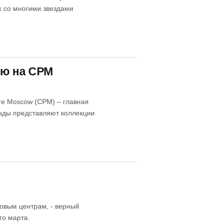
 co многими звездами
ию на CPM
ère Moscow (CPM) – главная
енды представляют коллекции
овым центрам, - верный
го марта.