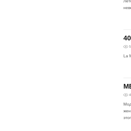
Лет
нев
40
5
La 
M
4
Мод
жен
это