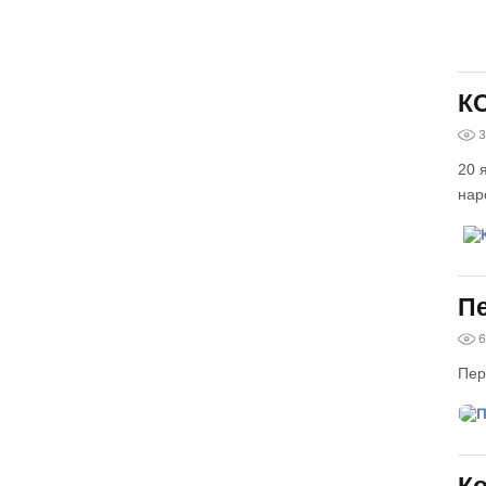
КО
3
20 
нар
Пе
6
Пер