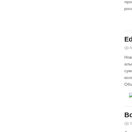
про
рос
Ed
5
Нов
аль
сум
кол
Объ
Вс
1