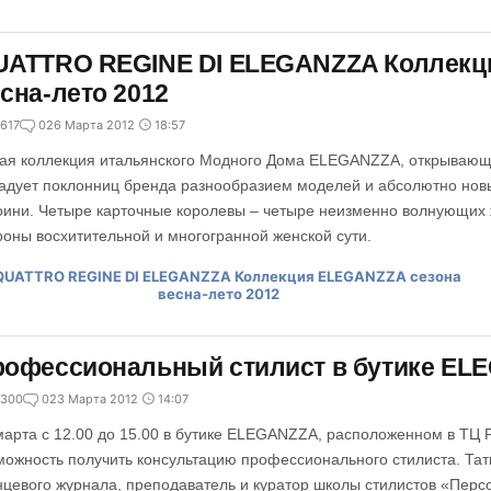
UATTRO REGINE DI ELEGANZZA Коллекц
сна-лето 2012
617
0
26 Марта 2012
18:57
ая коллекция итальянского Модного Дома ELEGANZZA, открывающа
адует поклонниц бренда разнообразием моделей и абсолютно нов
оини. Четыре карточные королевы – четыре неизменно волнующих 
роны восхитительной и многогранной женской сути.
рофессиональный стилист в бутике EL
300
0
23 Марта 2012
14:07
марта с 12.00 до 15.00 в бутике ELEGANZZA, расположенном в ТЦ РИ
можность получить консультацию профессионального стилиста. Тат
нцевого журнала, преподаватель и куратор школы стилистов «Перс