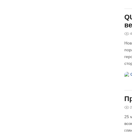
Q
ве
4
Нов
пор
гер
сто
П
2
25 
воз
гля