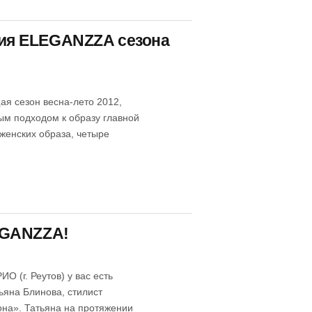
ия ELEGANZZA сезона
я сезон весна-лето 2012,
ым подходом к образу главной
женских образа, четыре
EGANZZA!
О (г. Реутов) у вас есть
ьяна Блинова, стилист
она». Татьяна на протяжении