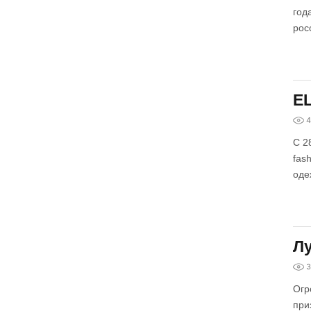
год
рос
E
4
С 2
fas
оде
Л
3
Огр
при