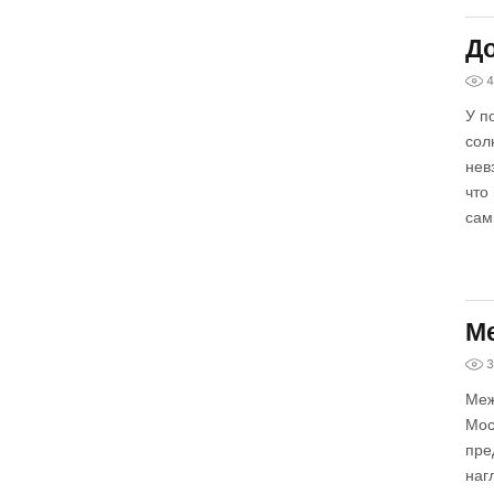
До
4
У п
сол
нев
что
сам
Ме
3
Меж
Мос
пре
наг