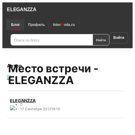
ELEGANZZA
Блог
Профиль
Inter
M
oda.ru
Войти
Найти
Место встречи -
Автор
ELEGANZZA
3903
ELEGANZZA
0
17 Сентября 2012
16:16