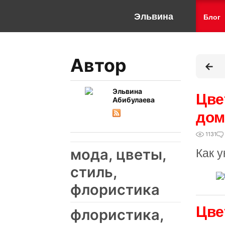
Эльвина
Блог
Автор
Эльвина
Цве
Абибулаева
дом
1131
мода, цветы,
Как 
стиль,
флористика
Цве
флористика,