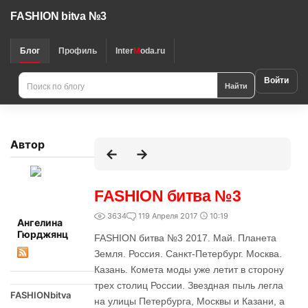
FASHION bitva №3
Блог
Профиль
Inter
M
oda.ru
Войти
Найти
Автор
FASHION битва №3
3634
1
19 Апреля 2017
10:19
Ангелина
Гюрджянц
FASHION битва №3 2017. Май. Планета
Земля. Россия. Санкт-Петербург. Москва.
Казань. Комета моды уже летит в сторону
трех столиц России. Звездная пыль легла
FASHIONbitva
на улицы Петербурга, Москвы и Казани, а