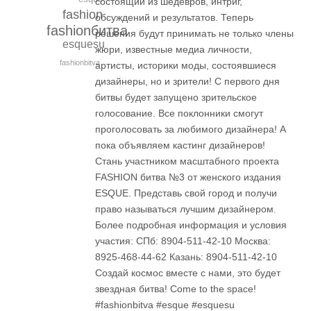
состоящий из шедевров, интриг,
fashion
обсуждений и результатов. Теперь
fashionбитва
решения будут принимать не только члены
esquesu
жюри, известные медиа личности,
fashionbitva
артисты, историки моды, состоявшиеся
дизайнеры, но и зрители! С первого дня
битвы будет запущено зрительское
голосование. Все поклонники смогут
проголосовать за любимого дизайнера! А
пока объявляем кастинг дизайнеров!
Стань участником масштабного проекта
FASHION битва №3 от женского издания
ESQUE. Представь свой город и получи
право называться лучшим дизайнером.
Более подробная информация и условия
участия: СПб: 8904-511-42-10 Москва:
8925-468-44-62 Казань: 8904-511-42-10
Создай космос вместе с нами, это будет
звездная битва! Сome to the space!
#fashionbitva #esque #esquesu