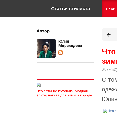
Статьи стилиста
Блог
Автор
Юлия
Мореходова
Что
зим
5509
Интересно
О то
одеж
Что если не пуховик? Модная
альтернатива для зимы в городе
Юлия