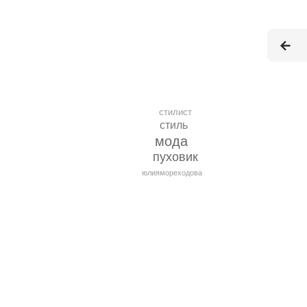
стилист
стиль
мода
пуховик
юлиямореходова