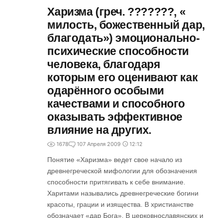
Харизма (греч. ???????, «
милость, божественный дар,
благодать») эмоционально-
психические способности
человека, благодаря
которым его оценивают как
одарённого особыми
качествами и способного
оказывать эффективное
влияние на других.
1678
1
07 Апреля 2009
12:12
Понятие «Харизма» ведет свое начало из
древнегреческой мифологии для обозначения
способности притягивать к себе внимание.
Харитами назывались древнегреческие богини
красоты, грации и изящества. В христианстве
обозначает «дар Бога». В церковнославянских и