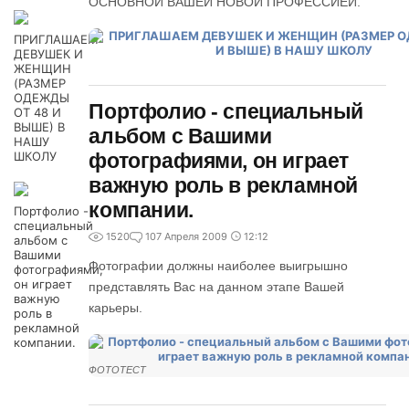
ОСНОВНОЙ ВАШЕЙ НОВОЙ ПРОФЕССИЕЙ.
ПРИГЛАШАЕМ
ДЕВУШЕК И
ЖЕНЩИН
(РАЗМЕР
ОДЕЖДЫ
Портфолио - специальный
ОТ 48 И
ВЫШЕ) В
альбом с Вашими
НАШУ
фотографиями, он играет
ШКОЛУ
важную роль в рекламной
компании.
Портфолио -
специальный
1520
1
07 Апреля 2009
12:12
альбом с
Вашими
Фотографии должны наиболее выигрышно
фотографиями,
он играет
представлять Вас на данном этапе Вашей
важную
карьеры.
роль в
рекламной
компании.
ФОТОТЕСТ