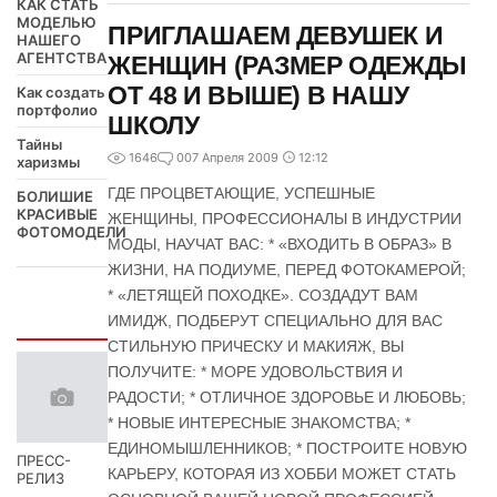
КАК СТАТЬ
МОДЕЛЬЮ
ПРИГЛАШАЕМ ДЕВУШЕК И
НАШЕГО
АГЕНТСТВА
ЖЕНЩИН (РАЗМЕР ОДЕЖДЫ
ОТ 48 И ВЫШЕ) В НАШУ
Как создать
портфолио
ШКОЛУ
Тайны
1646
0
07 Апреля 2009
12:12
харизмы
ГДЕ ПРОЦВЕТАЮЩИЕ, УСПЕШНЫЕ
БОЛИШИЕ
КРАСИВЫЕ
ЖЕНЩИНЫ, ПРОФЕССИОНАЛЫ В ИНДУСТРИИ
ФОТОМОДЕЛИ
МОДЫ, НАУЧАТ ВАС: * «ВХОДИТЬ В ОБРАЗ» В
ЖИЗНИ, НА ПОДИУМЕ, ПЕРЕД ФОТОКАМЕРОЙ;
* «ЛЕТЯЩЕЙ ПОХОДКЕ». СОЗДАДУТ ВАМ
Интересно
ИМИДЖ, ПОДБЕРУТ СПЕЦИАЛЬНО ДЛЯ ВАС
СТИЛЬНУЮ ПРИЧЕСКУ И МАКИЯЖ, ВЫ
ПОЛУЧИТЕ: * МОРЕ УДОВОЛЬСТВИЯ И
РАДОСТИ; * ОТЛИЧНОЕ ЗДОРОВЬЕ И ЛЮБОВЬ;
* НОВЫЕ ИНТЕРЕСНЫЕ ЗНАКОМСТВА; *
ЕДИНОМЫШЛЕННИКОВ; * ПОСТРОИТЕ НОВУЮ
ПРЕСС-
КАРЬЕРУ, КОТОРАЯ ИЗ ХОББИ МОЖЕТ СТАТЬ
РЕЛИЗ