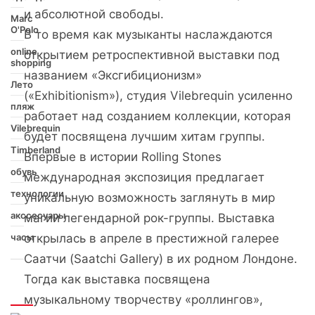
и абсолютной свободы.
Marc
O'Polo
В то время как музыканты наслаждаются
online
открытием ретроспективной выставки под
shopping
названием «Эксгибиционизм»
Лето
(«Exhibitionism»), студия Vilebrequin усиленно
пляж
работает над созданием коллекции, которая
Vilebrequin
будет посвящена лучшим хитам группы.
Timberland
Впервые в истории Rolling Stones
обувь
международная экспозиция предлагает
технологии
уникальную возможность заглянуть в мир
акссесуары
магии легендарной рок-группы. Выставка
часы
открылась в апреле в престижной галерее
Саатчи (Saatchi Gallery) в их родном Лондоне.
Тогда как выставка посвящена
Интересно
музыкальному творчеству «роллингов»,