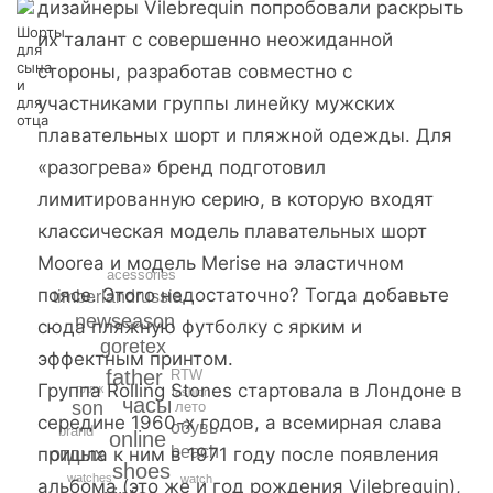
дизайнеры Vilebrequin попробовали раскрыть
Шорты
их талант с совершенно неожиданной
для
сына
стороны, разработав совместно с
и
участниками группы линейку мужских
для
отца
плавательных шорт и пляжной одежды. Для
«разогрева» бренд подготовил
лимитированную серию, в которую входят
классическая модель плавательных шорт
Moorea и модель Merise на эластичном
acessories
поясе. Этого недостаточно? Тогда добавьте
timberlandrussia
newseason
сюда пляжную футболку с ярким и
goretex
эффектным принтом.
father
RTW
Группа Rolling Stones стартовала в Лондоне в
пляж
fashion
часы
son
лето
середине 1960-х годов, а всемирная слава
обувь
brand
online
beach
пришла к ним в 1971 году после появления
отдых
shoes
watches
watch
альбома (это же и год рождения Vilebrequin),