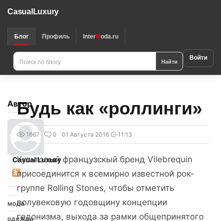
CasualLuxury
Блог
Профиль
Inter
M
oda.ru
Войти
Найти
Будь как «роллинги»
Автор
1667
0
01 Августа 2016
11:13
Культовый французскый бренд Vilebrequin
Casual Luxury
присоединится к всемирно известной рок-
группе Rolling Stones, чтобы отметить
полувековую годовщину концепции
мода
гедонизма, выхода за рамки общепринятого
одежда