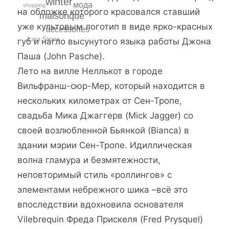
winter
мода
shopping
на обложке которого красовался ставший
maisonque
уже культовым логотип в виде ярко-красных
accessories
Lara Stone
губ и нагло высунутого языка работы Джона
Паша (John Pasche).
Лето на вилле Неллькот в городе
Вильфранш-сюр-Мер, который находится в
нескольких километрах от Сен-Тропе,
свадьба Мика Джаггерв (Mick Jagger) со
своей возлюбленной Бьянкой (Bianca) в
здании мэрии Сен-Тропе. Идиллическая
волна гламура и безмятежности,
неповторимый стиль «роллингов» с
элементами небрежного шика –всё это
впоследствии вдохновила основателя
Vilebrequin Фреда Прискеля (Fred Prysquel)