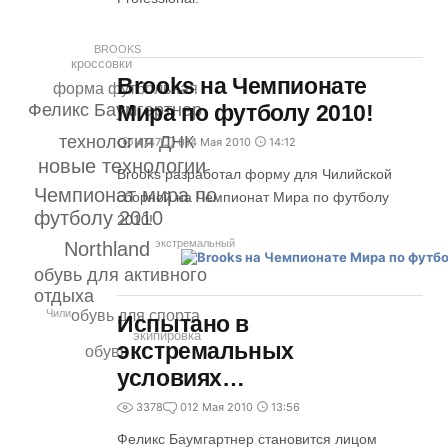
BROOKS
кроссовки
Brooks на Чемпионате
форма футбольная
Феликс Баумгартнер
Мира по футболу 2010!
технология ДНК
4747
0
14 Мая 2010
14:12
новые технологии
Brooks разработал форму для Чилийской
Чемпионат мира по
сборной на Чемпионат Мира по футболу
футболу 2010
2010!
экстремальный
Northland
обувь для активного
отдыха
Чили
обувь для спорта
Испытано в
экипировка
экстремальных
обувь
условиях…
3378
0
12 Мая 2010
13:56
Феликс Баумгартнер становится лицом