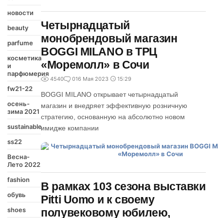
новости
Четырнадцатый
beauty
монобрендовый магазин
parfume
BOGGI MILANO в ТРЦ
косметика
«Моремолл» в Сочи
и
парфюмерия
4540
0
16 Мая 2023
15:29
fw21-22
BOGGI MILANO открывает четырнадцатый
осень-
магазин и внедряет эффективную розничную
зима 2021
стратегию, основанную на абсолютно новом
sustainable
имидже компании
ss22
Весна-
Лето 2022
fashion
В рамках 103 сезона выставки
обувь
Pitti Uomo и к своему
shoes
полувековому юбилею,