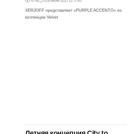
4716
0
29 Июля 2021
17:50
XERJOFF представляет «PURPLE ACCENTO» из
коллекции Velvet
Летняя концепция City to