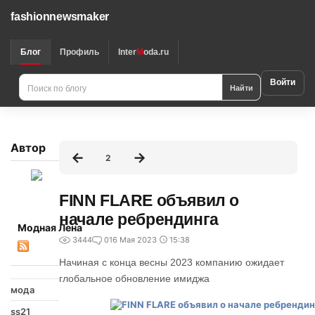
fashionnewsmaker
Блог
Профиль
Inter
M
oda.ru
Войти
Найти
Автор
2
FINN FLARE объявил о
начале ребрендинга
Модная Лена
3444
0
16 Мая 2023
15:38
Начиная с конца весны 2023 компанию ожидает
глобальное обновление имиджа
мода
ss21