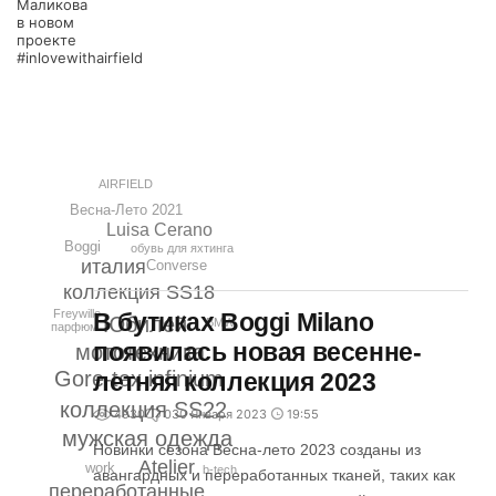
Маликова
в новом
проекте
#inlovewithairfield
AIRFIELD
Весна-Лето 2021
Luisa Cerano
Boggi
обувь для яхтинга
италия
Converse
коллекция SS18
Freywille
В бутиках Boggi Milano
Юбилей
BMW
парфюм
появилась новая весенне-
мототехника
Gore-tex infinium
летняя коллекция 2023
коллекция SS22
4930
0
30 Января 2023
19:55
мужская одежда
Новинки сезона Весна-лето 2023 созданы из
Atelier
work
b-tech
авангардных и переработанных тканей, таких как
переработанные