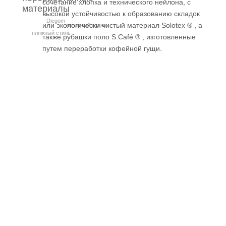
сочетание хлопка и технического нейлона, с
материалы
высокой устойчивостью к образованию складок
Diegom
или экологически чистый материал Solotex ® , а
активный отдых
пляжный стиль
также рубашки поло S.Café ® , изготовленные
путем переработки кофейной гущи.