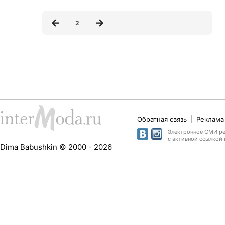
2
Обратная связь
Реклама 
Электронное СМИ рег
с активной ссылкой 
Dima Babushkin © 2000 - 2026