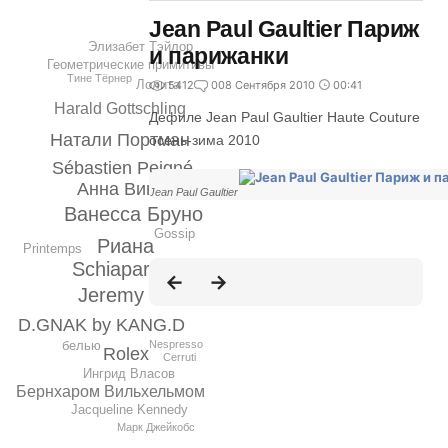
Jean Paul Gaultier Париж
Элизабет Тэйлор
и парижанки
Геометрические примитивы
Тине Тёрнер
Лолита
5412
0
08 Сентября 2010
00:41
Harald Gottschling
Дефиле Jean Paul Gaultier Haute Couture
Натали Портман
осень-зима 2010
Sébastien Peigné
Анна Винтур
Jean Paul Gaultier
Ванесса Бруно
Gossip
Риана
Printemps
Schiaparelli
Givenchy
Jeremy Scott
D.GNAK by KANG.D
белью
Nespresso
Rolex
Cerruti
Ингрид Власов
Бернхаром Вильхельмом
Jacqueline Kennedy
Марк Джейкобс