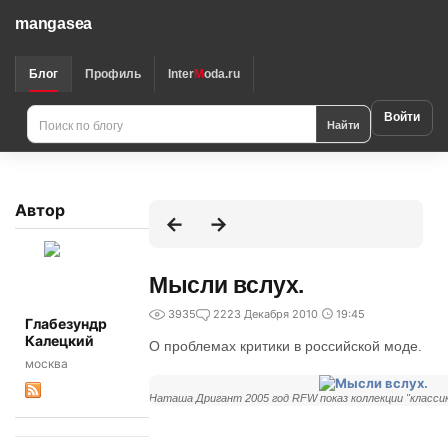
mangasea
Блог
Профиль
Inter
M
oda.ru
Войти
Найти
Автор
Мысли вслух.
3935
22
23 Декабря 2010
19:45
Глабезундр
Калецкий
О проблемах критики в российской моде.
москва
Наташа Дригант 2005 год RFW показ коллекции "класси