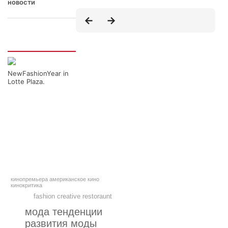
новости
Интересно
NewFashionYear in
Lotte Plaza.
кинопремьера американское кино
кинокритика
fashion creative restoraunt
мода тенденции
развития моды