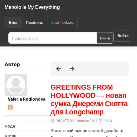
Manolo Is My Everything
Блог
Профиль
Inter
M
oda.ru
Войти
Найти
Автор
GREETINGS FROM
HOLLYWOOD — новая
Valeria Rodionova
сумка Джереми Скотта
для Longchamp
7504
0
10 Ноября 2015
10:53
мода
Эпатажный американский дизайнер
стиль