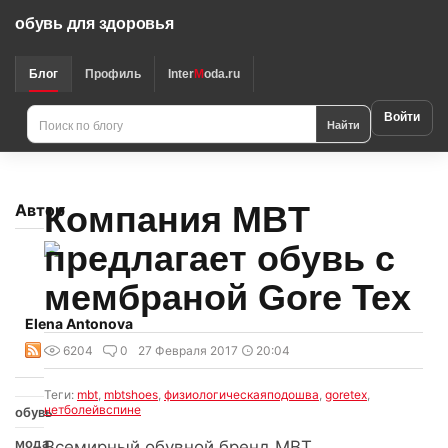
обувь для здоровья
Блог
Профиль
Inter
M
oda.ru
Войти
Найти
Компания MBT
Автор
предлагает обувь с
мембраной Gore Tex
Elena Antonova
6204
0
27 Февраля 2017
20:04
Теги:
mbt
,
mbtshoes
,
физиологическаяподошва
,
goretex
,
нетболейвспине
обувь
мода
Всемирный обувной бренд MBT