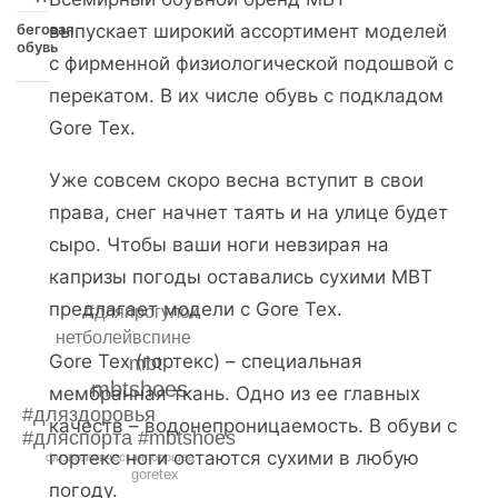
беговая
выпускает широкий ассортимент моделей
обувь
с фирменной физиологической подошвой с
перекатом. В их числе обувь с подкладом
Gore Tex.
Уже совсем скоро весна вступит в свои
права, снег начнет таять и на улице будет
сыро. Чтобы ваши ноги невзирая на
капризы погоды оставались сухими MBT
предлагает модели с Gore Tex.
#дляпрогулок
нетболейвспине
Gore Tex (гортекс) – специальная
mbt
mbtshoes
мембранная ткань. Одно из ее главных
#дляздоровья
качеств – водонепроницаемость. В обуви с
#дляспорта #mbtshoes
гортекс ноги остаются сухими в любую
физиологическаяподошва
goretex
погоду.