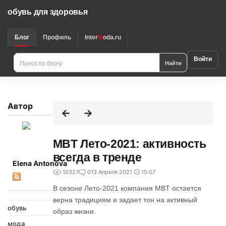
обувь для здоровья
Блог
Профиль
Inter
M
oda.ru
Войти
Найти
Автор
MBT Лето-2021: активность
всегда в тренде
Elena Antonova
10327
0
13 Апреля 2021
15:07
В сезоне Лето-2021 компания MBT остается
верна традициям и задает тон на активный
обувь
образ жизни.
мода