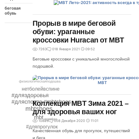
беговая
обувь
Прорыв в мире беговой
обуви: ураганные
кроссовки Huracan от MBT
7263
0
18 Января 2021
09:52
Беговые кроссовки с уникальной многослойной
подошвой.
физиологическаяподошва
нетболейвспине
#дляздоровья
#дляспорта #mbtshoes
Коллекция MBT Зима 2021 –
mbtshoes
для здоровья ваших ног
mbt
goretex
10826
0
08 Декабря 2020
11:01
#дляпрогулок
Качественная обувь для прогулок, путешествий
и бега.